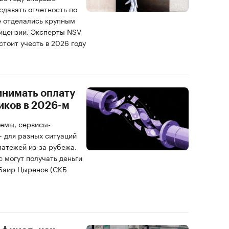
сдавать отчетность по
е отделались крупным
ицензии. Эксперты NSV
стоит учесть в 2026 году
инимать оплату
иков в 2026-м
емы, сервисы-
 для разных ситуаций
латежей из-за рубежа.
 могут получать деньги
 Баир Цыренов (СКБ