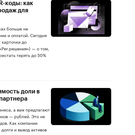
-коды: как
родаж для
сах больше не
аме и оплатой. Сегодня
т карточки до
«Рег.решения») — о том,
рестать терять до 50%
имость доли в
 партнера
знеса, а вам предлагают
онов — рублей. Это не
удов. Как компании
 долги и вывод активов