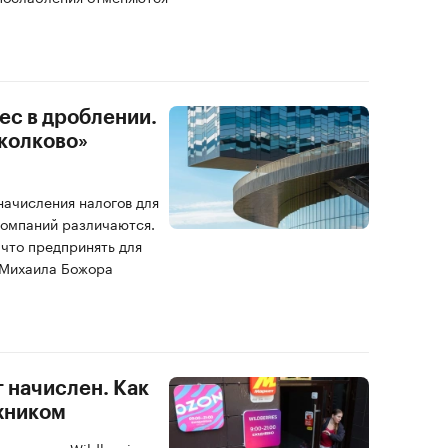
ес в дроблении.
колково»
начисления налогов для
компаний различаются.
 что предпринять для
 Михаила Божора
г начислен. Как
жником