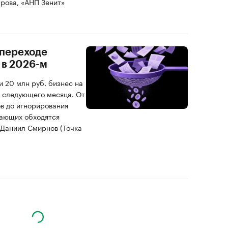
рова, «АНП Зенит»
 переходе
 в 2026-м
 20 млн руб. бизнес на
 следующего месяца. От
в до игнорирования
нающих обходятся
 Даниил Смирнов (Точка