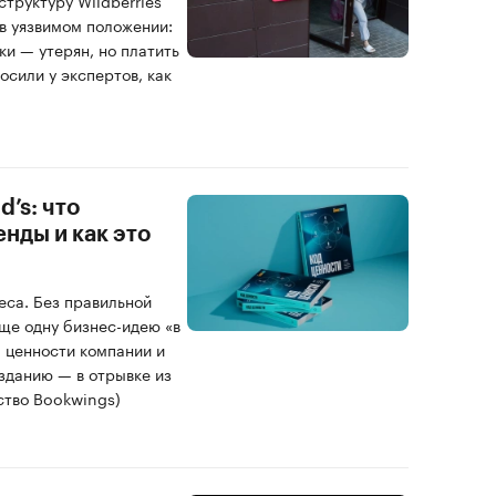
труктуру Wildberries
в уязвимом положении:
ки — утерян, но платить
осили у экспертов, как
d’s: что
нды и как это
еса. Без правильной
ще одну бизнес-идею «в
а ценности компании и
озданию — в отрывке из
ство Bookwings)