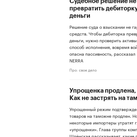
Судебное решение не 
превратить дебиторку
деньги
Решение суда о взыскании не г
средств. Чтобы дебиторка прев
деньги, нужно проверить актив
способ исполнения, вовремя вой
опасна пассивность, рассказал
NERRA
Про: свое дело
Упрощенка продлена, 
Как не застрять на т
Упрощенный режим подтвержден
товаров на таможне продлен. Но
некоторые импортеры утратят 
«упрощенки». Глава группы ком
Шлёнская рассказывает, какие