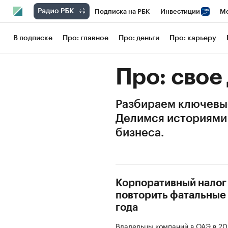
Подписка на РБК
Инвестиции
Ме
РБК Вино
Спорт
Школа управления
В подписке
Про: главное
Про: деньги
Про: карьеру
Национальные проекты
Город
Сти
Про: свое
Кредитные рейтинги
Франшизы
Га
Разбираем ключевы
Проверка контрагентов
Политика
Делимся историями 
бизнеса.
Корпоративный налог 
повторить фатальные
года
Владельцы компаний в ОАЭ в 20