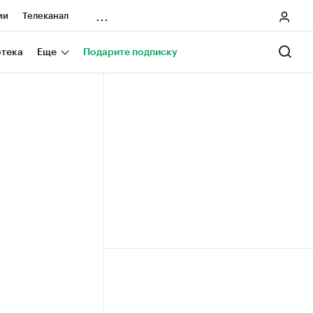
...
ии
Телеканал
онеры
отека
Еще
Подарите подписку
ания
ичной валюты