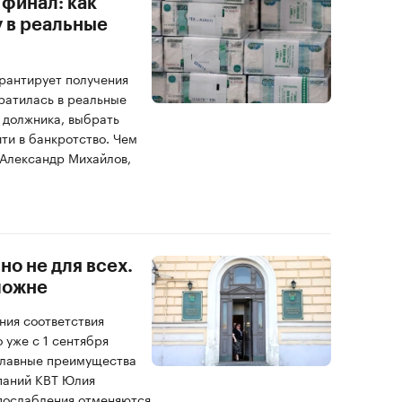
финал: как
 в реальные
арантирует получения
ратилась в реальные
ы должника, выбрать
ти в банкротство. Чем
 Александр Михайлов,
но не для всех.
аможне
ия соответствия
 уже с 1 сентября
главные преимущества
паний КВТ Юлия
 послабления отменяются