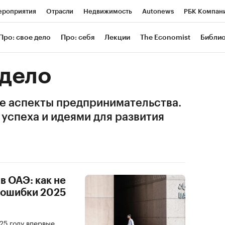
роприятия
Отрасли
Недвижимость
Autonews
РБК Компан
 РБК
РБК Образование
РБК Курсы
РБК Life
Тренды
Визи
Про: свое дело
Про: себя
Лекции
The Economist
Библи
ль
Крипто
РБК Бизнес-среда
Дискуссионный клуб
Исследов
 дело
зета
Спецпроекты СПб
Конференции СПб
Спецпроекты
е аспекты предпринимательства.
Экономика
Бизнес
Технологии и медиа
Финансы
Рынок нал
успеха и идеями для развития
в ОАЭ: как не
 ошибки 2025
25 году впервые