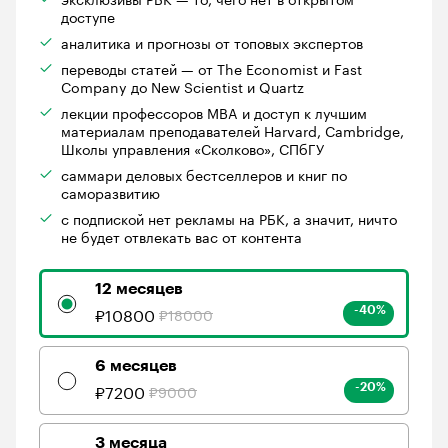
доступе
аналитика и прогнозы от топовых экспертов
переводы статей — от The Economist и Fast
Company до New Scientist и Quartz
лекции профессоров MBA и доступ к лучшим
материалам преподавателей Harvard, Cambridge,
Школы управления «Сколково», СПбГУ
саммари деловых бестселлеров и книг по
саморазвитию
с подпиской нет рекламы на РБК, а значит, ничто
не будет отвлекать вас от контента
12 месяцев
₽
10800
₽
18000
-40
%
6 месяцев
₽
7200
₽
9000
-20
%
3 месяца