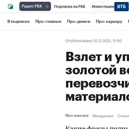
Подписка на РБК
Инвестиции
Школа управления РБК
РБК Образов
В подписке
Про: главное
Про: деньги
Про: карьеру
РБК Бизнес-среда
Дискуссионный кл
Опубликовано 31.12.2021, 11:00
Конференции СПб
Спецпроекты
Взлет и у
Рынок наличной валюты
золотой в
перевозчи
материал
Менеджмент
Статьи
Про: карьеру