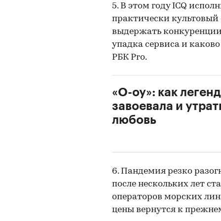
5. В этом году ICQ исполн
практически культовый с
выдержать конкуренции 
упадка сервиса и каков
РБК Pro.
«О-оу»: как леген
завоевала и утра
любовь
6. Пандемия резко разог
после нескольких лет ста
операторов морских лини
цены вернутся к прежне