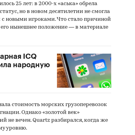
илось 25 лет: в 2000-х «аська» обрела
татус, но в новом десятилетии не смогла
с новыми игроками. Что стало причиной
о его нынешнее положение — в материале
дарная ICQ
тила народную
нала стоимость морских грузоперевозок
гнации. Однако «золотой век‎»‎
й не вечен. Quartz разбирался, когда же
му уровню.