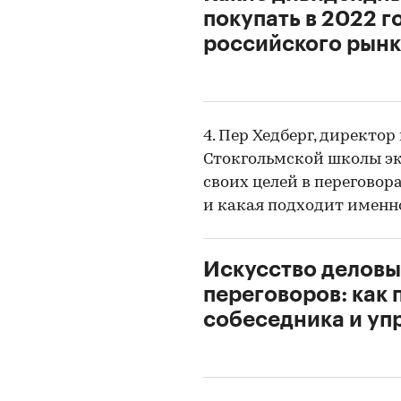
покупать в 2022 г
российского рын
4. Пер Хедберг, директо
Стокгольмской школы эк
своих целей в переговор
и какая подходит именн
Искусство делов
переговоров: как 
собеседника и уп