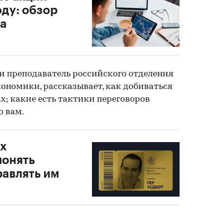
оду: обзор
ка
р и преподаватель российского отделения
ономики, рассказывает, как добиваться
ах; какие есть тактики переговоров
о вам.
ых
понять
равлять им