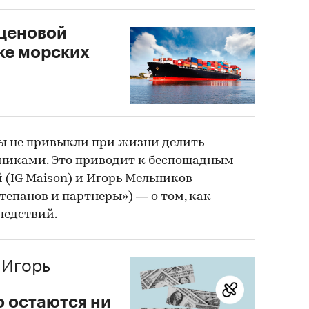
 ценовой
ке морских
ны не привыкли при жизни делить
никами. Это приводит к беспощадным
 (IG Maison) и Игорь Мельников
тепанов и партнеры») — о том, как
следствий.
 Игорь
о остаются ни