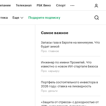
...
мпании
Телеканал
РБК Вино
Спорт
ные проекты
Город
Стиль
Крипто
отека
Еще
Подарите подписку
Спецпроекты СПб
Самое важное
ологии и медиа
Финансы
Запасы газа в Европе на минимуме. Что
будет зимой
Про: главное
Инженер по имени Прометей. Что
известно о новом ИИ-стартапе Безоса
Про: карьеру
Портфель состоятельного инвестора в
2026 году: ставка на ликвидность
Про: деньги
«Защита от стресса» с доходностью от
40%: куда вложить дивиденды