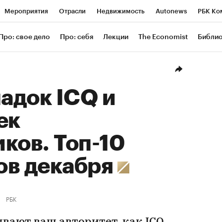
Мероприятия
Отрасли
Недвижимость
Autonews
РБК Ко
ание
РБК Курсы
РБК Life
Тренды
Визионеры
Националь
Про: свое дело
Про: себя
Лекции
The Economist
Библи
уб
Исследования
Кредитные рейтинги
Франшизы
Газета
Проверка контрагентов
Политика
Экономика
Бизнес
Техн
падок ICQ и
ек
ков. Топ-10
ов декабря
РБК