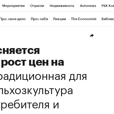
Мероприятия
Отрасли
Недвижимость
Autonews
РБК Ко
ание
РБК Курсы
РБК Life
Тренды
Визионеры
Националь
Про: свое дело
Про: себя
Лекции
The Economist
Библи
уб
Исследования
Кредитные рейтинги
Франшизы
Газета
Проверка контрагентов
Политика
Экономика
Бизнес
Техн
сняется
рост цен на
радиционная для
льхозкультура
требителя и