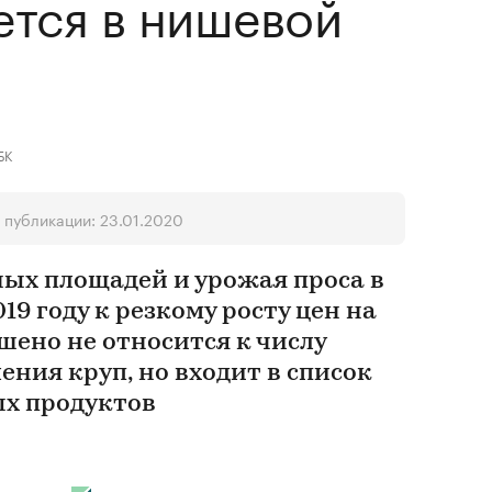
тся в нишевой
БК
 публикации: 23.01.2020
ых площадей и урожая проса в
19 году к резкому росту цен на
шено не относится к числу
ения круп, но входит в список
х продуктов