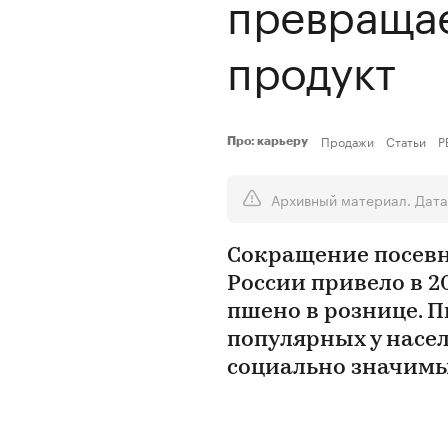
превращае
продукт
Продажи
Статьи
Р
Про: карьеру
Архивный материал. Дата
Сокращение посевн
России привело в 20
пшено в рознице. П
популярных у насел
социально значимы