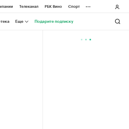
...
мпании
Телеканал
РБК Вино
Спорт
ные проекты
Город
Стиль
Крипто
отека
Еще
Подарите подписку
Спецпроекты СПб
ологии и медиа
Финансы