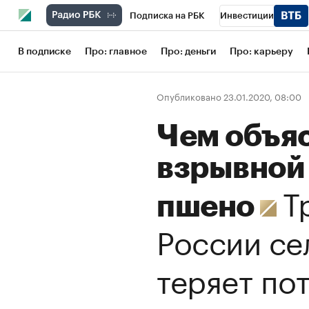
Подписка на РБК
Инвестиции
Школа управления РБК
РБК Образов
В подписке
Про: главное
Про: деньги
Про: карьеру
РБК Бизнес-среда
Дискуссионный кл
Опубликовано 23.01.2020, 08:00
Конференции СПб
Спецпроекты
Чем объя
Рынок наличной валюты
взрывной 
Т
пшено
России се
теряет по