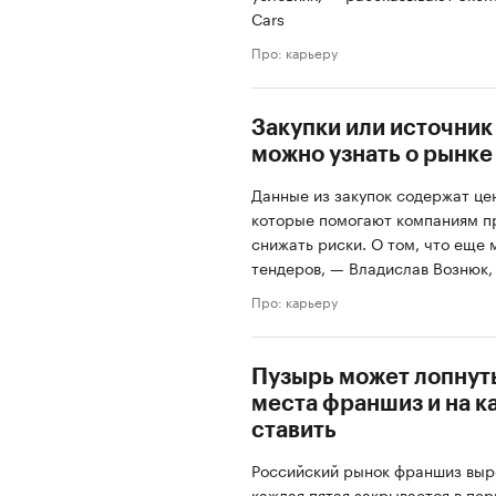
Cars
Про: карьеру
Закупки или источник
можно узнать о рынке
Данные из закупок содержат це
которые помогают компаниям п
снижать риски. О том, что еще 
тендеров, — Владислав Вознюк,
Про: карьеру
Пузырь может лопнуть
места франшиз и на к
ставить
Российский рынок франшиз вырос
каждая пятая закрывается в пер