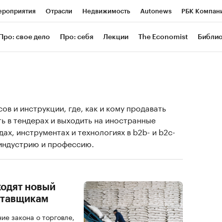
роприятия
Отрасли
Недвижимость
Autonews
РБК Компан
 РБК
РБК Образование
РБК Курсы
РБК Life
Тренды
Визи
Про: свое дело
Про: себя
Лекции
The Economist
Библи
ль
Крипто
РБК Бизнес-среда
Дискуссионный клуб
Исследов
зета
Спецпроекты СПб
Конференции СПб
Спецпроекты
Экономика
Бизнес
Технологии и медиа
Финансы
Рынок нал
в и инструкции, где, как и кому продавать
ть в тендерах и выходить на иностранные
ах, инструментах и технологиях в b2b- и b2c-
индустрию и профессию.
ходят новый
ставщикам
ие закона о торговле,