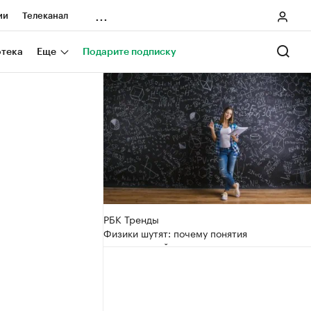
...
ии
Телеканал
онеры
отека
Еще
Подарите подписку
ания
ичной валюты
РБК Тренды
Физики шутят: почему понятия
«гуманитарий» и «технарь» устарели