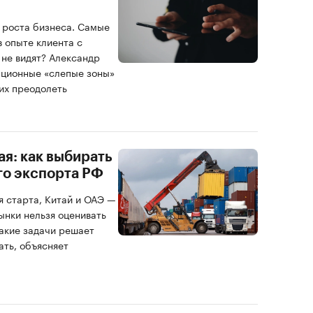
 роста бизнеса. Самые
в опыте клиента с
 не видят? Александр
ционные «слепые зоны»
 их преодолеть
ая: как выбирать
го экспорта РФ
я старта, Китай и ОАЭ —
ынки нельзя оценивать
Какие задачи решает
ать, объясняет