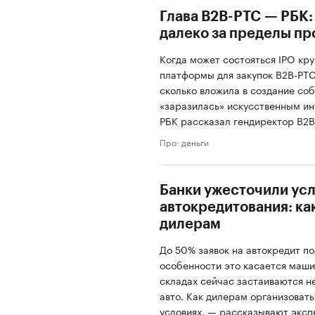
Глава B2B-РТС — РБК
далеко за пределы пр
Когда может состояться IPO кр
платформы для закупок B2B-РТС,
сколько вложила в создание со
«заразилась» искусственным ин
РБК рассказал гендиректор B2B
Про: деньги
Банки ужесточили ус
автокредитования: ка
дилерам
До 50% заявок на автокредит по
особенности это касается маши
складах сейчас застаиваются н
авто. Как дилерам организовать
условиях, — рассказывают эксп