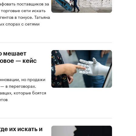
фовать поставщиков за
 торговые сети искать
ентов в тонусе. Татьяна
ых спорах с сетями
о мешает
овое — кейс
нновации, но продажи
 — в переговорах.
давцах, которые боятся
етов
де их искать и