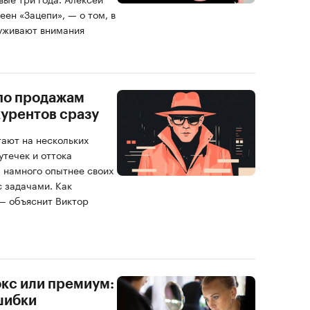
еен «Зацепи», — о том, в
луживают внимания
 по продажам
курентов сразу
ают на нескольких
утечек и оттока
ы намного опытнее своих
с задачами. Как
— объяснит Виктор
юкс или премиум:
шибки