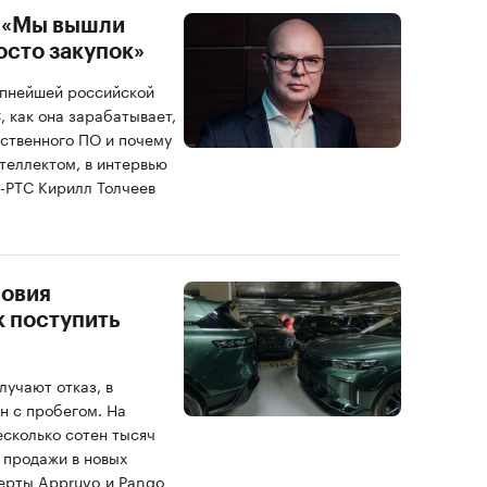
: «Мы вышли
осто закупок»
упнейшей российской
 как она зарабатывает,
бственного ПО и почему
теллектом, в интервью
-РТС Кирилл Толчеев
ловия
к поступить
лучают отказ, в
н с пробегом. На
есколько сотен тысяч
 продажи в новых
ерты Appruvo и Pango