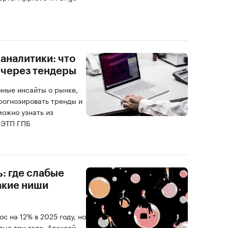
 аналитики: что
 через тендеры
нные инсайты о рынке,
рогнозировать тренды и
можно узнать из
 ЭТП ГПБ
: где слабые
акие ниши
 на 12% в 2025 году, но
вые три года. Алексей