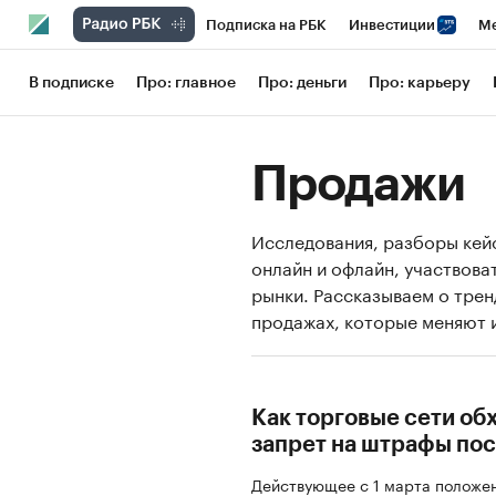
Подписка на РБК
Инвестиции
Ме
РБК Вино
Спорт
Школа управления
В подписке
Про: главное
Про: деньги
Про: карьеру
Национальные проекты
Город
Сти
Продажи
Кредитные рейтинги
Франшизы
Га
Проверка контрагентов
Политика
Исследования, разборы кейсо
онлайн и офлайн, участвова
рынки. Рассказываем о тренд
продажах, которые меняют 
Как торговые сети об
запрет на штрафы по
Действующее с 1 марта положен