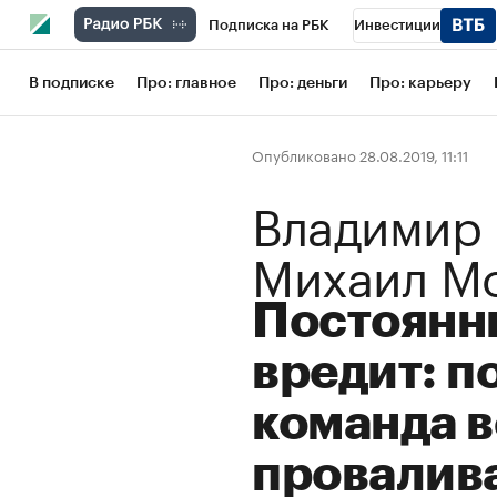
Подписка на РБК
Инвестиции
Школа управления РБК
РБК Образов
В подписке
Про: главное
Про: деньги
Про: карьеру
РБК Бизнес-среда
Дискуссионный кл
Опубликовано 28.08.2019, 11:11
Конференции СПб
Спецпроекты
Владимир 
Рынок наличной валюты
Михаил М
Постоянн
вредит: п
команда 
провалив