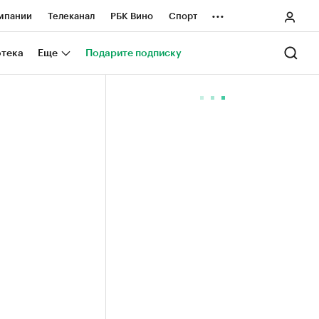
...
мпании
Телеканал
РБК Вино
Спорт
ные проекты
Город
Стиль
Крипто
отека
Еще
Подарите подписку
Спецпроекты СПб
ологии и медиа
Финансы