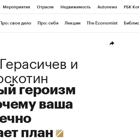
Мероприятия
Отрасли
Недвижимость
Autonews
РБК Ко
ание
РБК Курсы
РБК Life
Тренды
Визионеры
Националь
Про: свое дело
Про: себя
Лекции
The Economist
Библи
уб
Исследования
Кредитные рейтинги
Франшизы
Газета
Проверка контрагентов
Политика
Экономика
Бизнес
Техн
Герасичев
и
оскотин
ый героизм
очему ваша
вечно
ает план