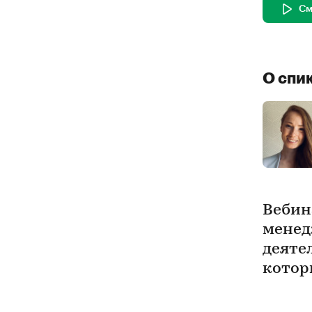
См
О спи
Вебин
менед
деяте
котор