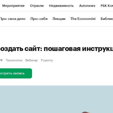
Мероприятия
Отрасли
Недвижимость
Autonews
РБК Ко
ание
РБК Курсы
РБК Life
Тренды
Визионеры
Националь
Про: свое дело
Про: себя
Лекции
The Economist
Библи
уб
Исследования
Кредитные рейтинги
Франшизы
Газета
Проверка контрагентов
Политика
Экономика
Бизнес
Техн
создать сайт: пошаговая инструк
Технологии
Вебинар
Руцентр
еру
отреть запись