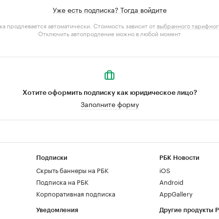
Уже есть подписка? Тогда войдите
а продлевается автоматически. Стоимость зависит от
выбранного тарифног
Отключить автопродление можно в любой момент
Хотите оформить подписку как юридическое лицо?
Заполните форму
Подписки
РБК Новости
Скрыть баннеры на РБК
iOS
Подписка на РБК
Android
Корпоративная подписка
AppGallery
Уведомления
Другие продукты 