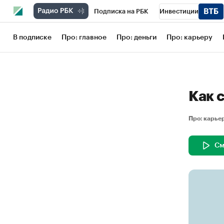
Подписка на РБК
Инвестиции
Школа управления РБК
РБК Образов
В подписке
Про: главное
Про: деньги
Про: карьеру
РБК Бизнес-среда
Дискуссионный кл
Конференции СПб
Спецпроекты
Как 
Рынок наличной валюты
Про: карь
См