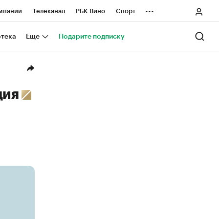
...
мпании
Телеканал
РБК Вино
Спорт
ные проекты
Город
Стиль
Крипто
отека
Еще
Подарите подписку
Спецпроекты СПб
ологии и медиа
Финансы
ция