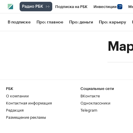
Подписка на РБК
Инвестиции
Ме
РБК Вино
Спорт
Школа управления
В подписке
Про: главное
Про: деньги
Про: карьеру
Национальные проекты
Город
Сти
Мар
Кредитные рейтинги
Франшизы
Га
Проверка контрагентов
Политика
РБК
Социальные сети
О компании
ВКонтакте
Контактная информация
Одноклассники
Редакция
Telegram
Размещение рекламы