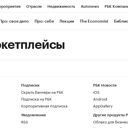
роприятия
Отрасли
Недвижимость
Autonews
РБК Компан
 РБК
РБК Образование
РБК Курсы
РБК Life
Тренды
Визи
Про: свое дело
Про: себя
Лекции
The Economist
Библи
ль
Крипто
РБК Бизнес-среда
Дискуссионный клуб
Исследов
кетплейсы
зета
Спецпроекты СПб
Конференции СПб
Спецпроекты
Экономика
Бизнес
Технологии и медиа
Финансы
Рынок нал
Подписки
РБК Новости
Скрыть баннеры на РБК
iOS
Подписка на РБК
Android
Корпоративная подписка
AppGallery
Уведомления
Другие продукты 
RSS
Облако для бизнес