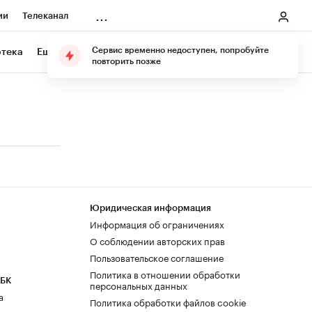
...
ии
Телеканал
онеры
Сервис временно недоступен, попробуйте
отека
Еще
Подарите подписку
повторить позже
ания
ичной валюты
Юридическая информация
Информация об ограничениях
О соблюдении авторских прав
Пользовательское соглашение
Политика в отношении обработки
РБК
персональных данных
а
Политика обработки файлов cookie