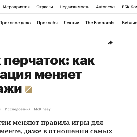
Мероприятия
Отрасли
Недвижимость
Autonews
РБК Ко
ание
РБК Курсы
РБК Life
Тренды
Визионеры
Националь
Про: свое дело
Про: себя
Лекции
The Economist
Библи
уб
Исследования
Кредитные рейтинги
Франшизы
Газета
Проверка контрагентов
Политика
Экономика
Бизнес
Техн
 перчаток: как
ация меняет
ажи
и
Исследования
McKinsey
ии меняют правила игры для
гменте, даже в отношении самых