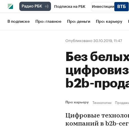
Подписка на РБК
Инвестиции
Школа управления РБК
РБК Образов
В подписке
Про: главное
Про: деньги
Про: карьеру
РБК Бизнес-среда
Дискуссионный кл
Опубликовано 30.10.2019, 11:47
Конференции СПб
Спецпроекты
Без белых
Рынок наличной валюты
цифровиз
b2b-прод
Технологии
Продаж
Про: карьеру
Цифровые технолог
компаний в b2b-се