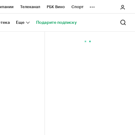
...
мпании
Телеканал
РБК Вино
Спорт
ные проекты
Город
Стиль
Крипто
отека
Еще
Подарите подписку
Спецпроекты СПб
ологии и медиа
Финансы