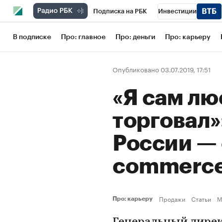
Подписка на РБК
Инвестиции
Школа управления РБК
РБК Образов
В подписке
Про: главное
Про: деньги
Про: карьеру
РБК Бизнес-среда
Дискуссионный кл
Опубликовано 03.07.2019, 17:51
Конференции СПб
Спецпроекты
«Я сам л
Рынок наличной валюты
торговал»:
России — 
commerc
Продажи
Статьи
M
Про: карьеру