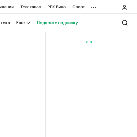
...
мпании
Телеканал
РБК Вино
Спорт
ные проекты
Город
Стиль
Крипто
отека
Еще
Подарите подписку
Спецпроекты СПб
ологии и медиа
Финансы