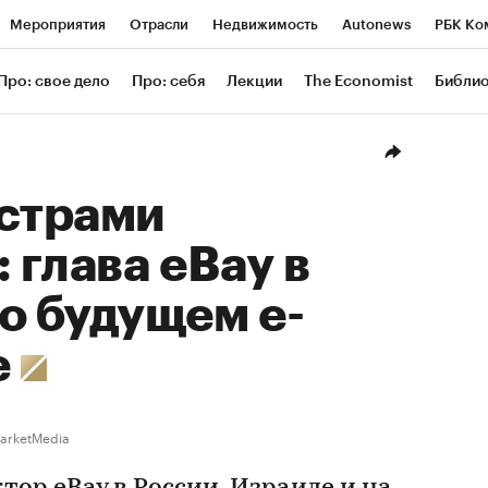
Мероприятия
Отрасли
Недвижимость
Autonews
РБК Ко
ание
РБК Курсы
РБК Life
Тренды
Визионеры
Националь
Про: свое дело
Про: себя
Лекции
The Economist
Библи
уб
Исследования
Кредитные рейтинги
Франшизы
Газета
Проверка контрагентов
Политика
Экономика
Бизнес
Техн
юстрами
 глава eBay в
о будущем e-
e
arketMedia