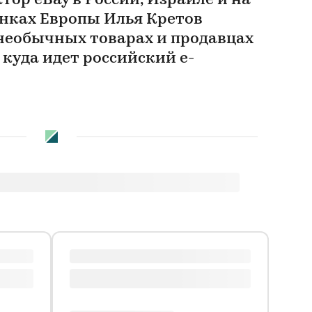
ор eBay в России, Израиле и на
нках Европы Илья Кретов
 необычных товарах и продавцах
 куда идет российский e-