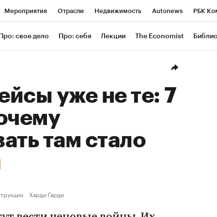
Мероприятия
Отрасли
Недвижимость
Autonews
РБК Ко
ание
РБК Курсы
РБК Life
Тренды
Визионеры
Националь
Про: свое дело
Про: себя
Лекции
The Economist
Библи
уб
Исследования
Кредитные рейтинги
Франшизы
Газета
Проверка контрагентов
Политика
Экономика
Бизнес
Техн
йсы уже не те: 7
почему
ать там стало
трукции
Харди Гарди