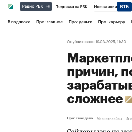
Подписка на РБК
Инвестиции
Школа управления РБК
РБК Образов
В подписке
Про: главное
Про: деньги
Про: карьеру
РБК Бизнес-среда
Дискуссионный кл
Опубликовано 19.03.2025, 11:30
Конференции СПб
Спецпроекты
Маркетпле
Рынок наличной валюты
причин, 
зарабатыв
сложнее
Маркетплейсы
Инс
Про: свое дело