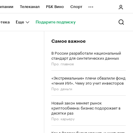
...
мпании
Телеканал
РБК Вино
Спорт
ные проекты
Город
Стиль
Крипто
отека
Еще
Подарите подписку
Спецпроекты СПб
Самое важное
ологии и медиа
Финансы
В России разработали национальный
стандарт для синтетических данных
Про: главное
«Экстремальные» плечи обвалили фонд
«гения ИИ». Чему это учит инвесторов
Про: деньги
Новый закон меняет рынок
криптообмена: бизнес подорожает в
десятки раз
Про: карьеру
Как в России будут хранить и учитывать