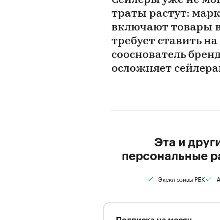
Сейлеры уже не мо
траты растут: мар
включают товары в
требует ставить на
сооснователь бренд
осложняет сейлер
Эта и друг
персональные р
Эксклюзивы РБК
А