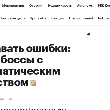
Мероприятия
Отрасли
Недвижимость
Autonews
РБК Ко
ание
РБК Курсы
РБК Life
Тренды
Визионеры
Националь
Про: свое дело
Про: себя
Лекции
The Economist
Библи
уб
Исследования
Кредитные рейтинги
Франшизы
Газета
Проверка контрагентов
Политика
Экономика
Бизнес
Техн
вать ошибки:
 боссы с
матическим
ством
ции
РБК