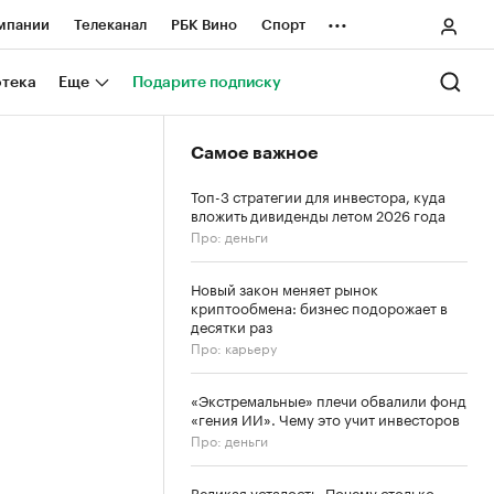
...
мпании
Телеканал
РБК Вино
Спорт
ные проекты
Город
Стиль
Крипто
отека
Еще
Подарите подписку
Спецпроекты СПб
Самое важное
ологии и медиа
Финансы
Топ-3 стратегии для инвестора, куда
вложить дивиденды летом 2026 года
Про: деньги
Новый закон меняет рынок
криптообмена: бизнес подорожает в
десятки раз
Про: карьеру
«Экстремальные» плечи обвалили фонд
«гения ИИ». Чему это учит инвесторов
Про: деньги
Великая усталость. Почему столько