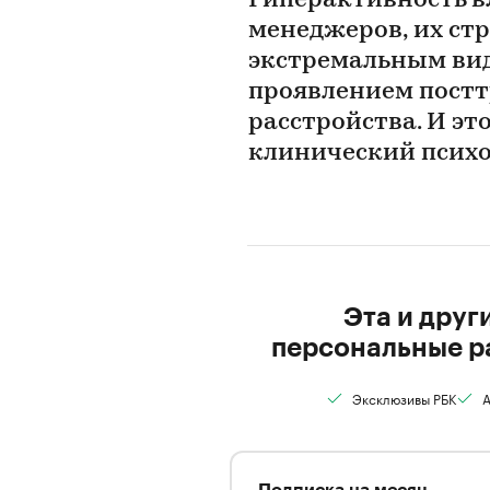
Гиперактивность вл
менеджеров, их ст
экстремальным вид
проявлением постт
расстройства. И это
клинический псих
Эта и друг
персональные р
Эксклюзивы РБК
А