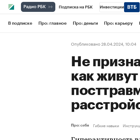
Подписка на РБК
Инвестиции
Школа управления РБК
РБК Образов
В подписке
Про: главное
Про: деньги
Про: карьеру
РБК Бизнес-среда
Дискуссионный кл
Опубликовано 28.04.2024, 10:04
Конференции СПб
Спецпроекты
Не призна
Рынок наличной валюты
как живут
посттрав
расстрой
Гибкие навыки
Инструк
Про: себя