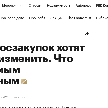
Мероприятия
Отрасли
Недвижимость
Autonews
РБК Ко
ание
РБК Курсы
РБК Life
Тренды
Визионеры
Националь
Про: свое дело
Про: себя
Лекции
The Economist
Библи
уб
Исследования
Кредитные рейтинги
Франшизы
Газета
Проверка контрагентов
Политика
Экономика
Бизнес
Техн
осзакупок хотят
изменить. Что
амым
нным
oodWin в закупках