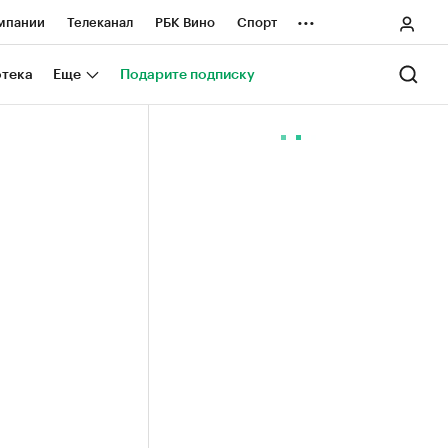
...
мпании
Телеканал
РБК Вино
Спорт
ные проекты
Город
Стиль
Крипто
отека
Еще
Подарите подписку
Спецпроекты СПб
ологии и медиа
Финансы