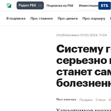
Подписка на РБК
Инвестиции
Школа управления РБК
РБК Образов
В подписке
Про: главное
Про: деньги
Про: карьеру
РБК Бизнес-среда
Дискуссионный кл
Опубликовано 01.03.2024, 11:04
Конференции СПб
Спецпроекты
Систему г
Рынок наличной валюты
серьезно 
станет с
болезне
Продажи
Статьи
G
Про: карьеру