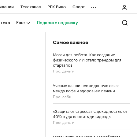
...
мпании
Телеканал
РБК Вино
Спорт
ные проекты
Город
Стиль
Крипто
отека
Еще
Подарите подписку
Спецпроекты СПб
Самое важное
ологии и медиа
Финансы
Мозги для робота. Как создание
физического ИИ стало трендом для
стартапов
Про: деньги
Ученые нашли неожиданную связь
между кофе и здоровьем печени
Про: себя
«Защита от стресса» с доходностью от
40%: куда вложить дивиденды
Про: деньги
Сила цвета. Как Stanley заработала