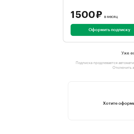
1 500 ₽
в месяц
Оформить подписку
Уже е
Подписка продлевается автомати
Отключить 
Хотите оформи