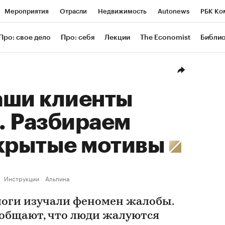
Мероприятия
Отрасли
Недвижимость
Autonews
РБК Ко
ание
РБК Курсы
РБК Life
Тренды
Визионеры
Националь
Про: свое дело
Про: себя
Лекции
The Economist
Библи
уб
Исследования
Кредитные рейтинги
Франшизы
Газета
Проверка контрагентов
Политика
Экономика
Бизнес
Техн
аши клиенты
. Разбираем
скрытые мотивы
Инструкции
Альпина
логи изучали феномен жалобы.
общают, что люди жалуются