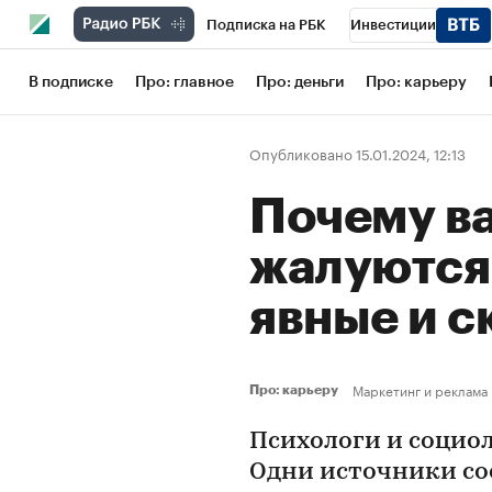
Подписка на РБК
Инвестиции
Школа управления РБК
РБК Образов
В подписке
Про: главное
Про: деньги
Про: карьеру
РБК Бизнес-среда
Дискуссионный кл
Опубликовано 15.01.2024, 12:13
Конференции СПб
Спецпроекты
Почему в
Рынок наличной валюты
жалуются
явные и 
Маркетинг и реклама
Про: карьеру
Психологи и социо
Одни источники со