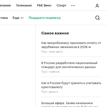
...
мпании
Телеканал
РБК Вино
Спорт
ные проекты
Город
Стиль
Крипто
отека
Еще
Подарите подписку
Спецпроекты СПб
Самое важное
ологии и медиа
Финансы
Как микробизнесу принимать оплату от
зарубежных заказчиков в 2026-м
Про: свое дело
В России разработали национальный
стандарт для синтетических данных
Про: главное
Как в России будут хранить и учитывать
криптовалюту
Про: деньги
Большая афера. Зачем начальники
мотивируют сотрудников фейковыми