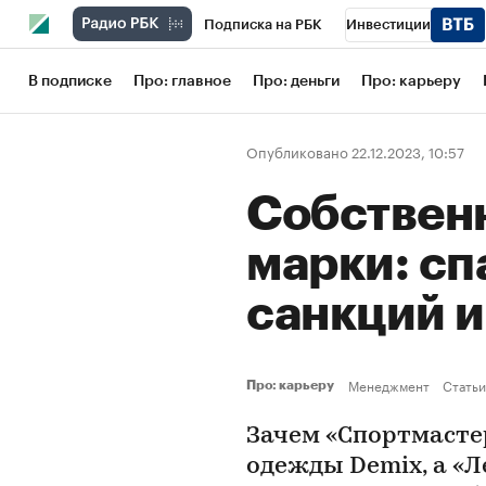
Подписка на РБК
Инвестиции
Школа управления РБК
РБК Образов
В подписке
Про: главное
Про: деньги
Про: карьеру
РБК Бизнес-среда
Дискуссионный кл
Опубликовано 22.12.2023, 10:57
Конференции СПб
Спецпроекты
Собствен
Рынок наличной валюты
марки: сп
санкций 
Менеджмент
Статьи
Про: карьеру
Зачем «Спортмасте
одежды Demix, а «Л