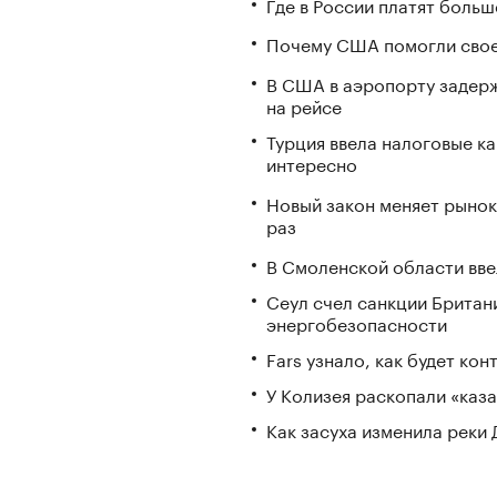
Где в России платят больш
Почему США помогли свое
В США в аэропорту задерж
на рейсе
Турция ввела налоговые ка
интересно
Новый закон меняет рынок
раз
В Смоленской области вв
Сеул счел санкции Британ
энергобезопасности
Fars узнало, как будет ко
У Колизея раскопали «ка
Как засуха изменила реки 