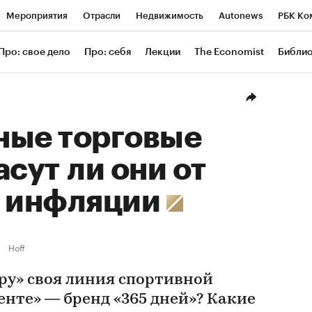
Мероприятия
Отрасли
Недвижимость
Autonews
РБК Ко
ание
РБК Курсы
РБК Life
Тренды
Визионеры
Националь
Про: свое дело
Про: себя
Лекции
The Economist
Библи
уб
Исследования
Кредитные рейтинги
Франшизы
Газета
Проверка контрагентов
Политика
Экономика
Бизнес
Техн
ные торговые
асут ли они от
и инфляции
Hoff
ру» своя линия спортивной
енте» — бренд «365 дней»? Какие