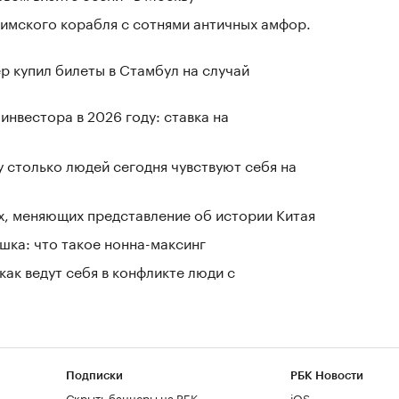
имского корабля с сотнями античных амфор.
р купил билеты в Стамбул на случай
нвестора в 2026 году: ставка на
у столько людей сегодня чувствуют себя на
х, меняющих представление об истории Китая
шка: что такое нонна-максинг
как ведут себя в конфликте люди с
Подписки
РБК Новости
Скрыть баннеры на РБК
iOS