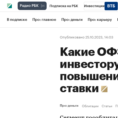
Подписка на РБК
Инвестиции
Школа управления РБК
РБК Образов
В подписке
Про: главное
Про: деньги
Про: карьеру
РБК Бизнес-среда
Дискуссионный кл
Опубликовано 25.10.2023, 14:03
Конференции СПб
Спецпроекты
Какие ОФ
Рынок наличной валюты
инвестору
повышени
ставки
Облигации
Статьи
П
Про: деньги