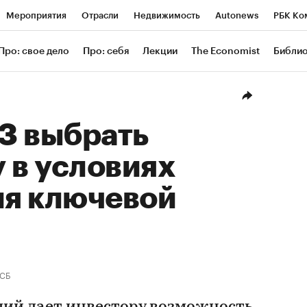
Мероприятия
Отрасли
Недвижимость
Autonews
РБК Ко
ание
РБК Курсы
РБК Life
Тренды
Визионеры
Националь
Про: свое дело
Про: себя
Лекции
The Economist
Библи
уб
Исследования
Кредитные рейтинги
Франшизы
Газета
Проверка контрагентов
Политика
Экономика
Бизнес
Техн
З выбрать
 в условиях
я ключевой
СБ