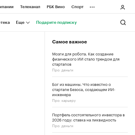
...
мпании
Телеканал
РБК Вино
Спорт
ные проекты
Город
Стиль
Крипто
отека
Еще
Подарите подписку
Спецпроекты СПб
Самое важное
ологии и медиа
Финансы
Мозги для робота. Как создание
физического ИИ стало трендом для
стартапов
Про: деньги
Бог из машины. Что известно о
стартапе Безоса, создающем ИИ-
инженера
Про: карьеру
Портфель состоятельного инвестора в
2026 году: ставка на ликвидность
Про: деньги