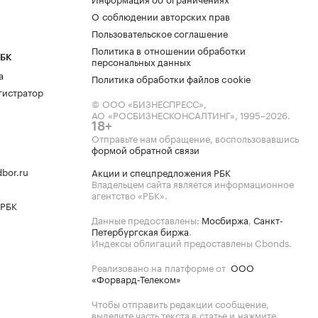
О соблюдении авторских прав
Пользовательское соглашение
Политика в отношении обработки
РБК
персональных данных
а
Политика обработки файлов cookie
гистратор
© ООО «БИЗНЕСПРЕСС»,
АО «РОСБИЗНЕСКОНСАЛТИНГ»,
1995–2026
.
18+
Отправьте нам обращение, воспользовавшись
формой обратной связи
bor.ru
Акции и спецпредложения РБК
Владельцем сайта является информационное
агентство «РБК».
 РБК
Данные предоставлены:
Мосбиржа
,
Санкт-
Петербургская биржа
.
Индексы облигаций предоставлены Cbonds.
Реализовано на платформе от
ООО
«Форвард-Телеком»
Чтобы отправить редакции сообщение,
выделите часть текста в статье и нажмите