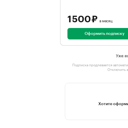
1 500 ₽
в месяц
Оформить подписку
Уже е
Подписка продлевается автомати
Отключить 
Хотите оформи