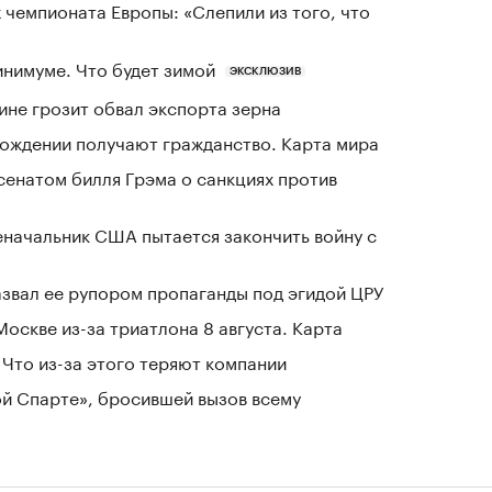
 чемпионата Европы: «Слепили из того, что
инимуме. Что будет зимой
ЭКСКЛЮЗИВ
ине грозит обвал экспорта зерна
 рождении получают гражданство. Карта мира
сенатом билля Грэма о санкциях против
еначальник США пытается закончить войну с
азвал ее рупором пропаганды под эгидой ЦРУ
оскве из-за триатлона 8 августа. Карта
Что из-за этого теряют компании
ой Спарте», бросившей вызов всему