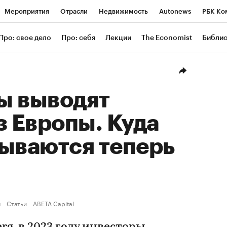
Мероприятия
Отрасли
Недвижимость
Autonews
РБК Ко
ание
РБК Курсы
РБК Life
Тренды
Визионеры
Националь
Про: свое дело
Про: себя
Лекции
The Economist
Библи
уб
Исследования
Кредитные рейтинги
Франшизы
Газета
Проверка контрагентов
Политика
Экономика
Бизнес
Техн
ы выводят
з Европы. Куда
дываются теперь
ы
Статьи
ABETA Capital