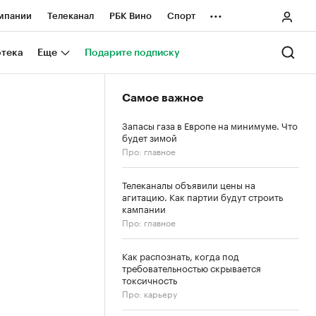
...
мпании
Телеканал
РБК Вино
Спорт
ные проекты
Город
Стиль
Крипто
отека
Еще
Подарите подписку
Спецпроекты СПб
Самое важное
ологии и медиа
Финансы
Запасы газа в Европе на минимуме. Что
будет зимой
Про: главное
Телеканалы объявили цены на
агитацию. Как партии будут строить
кампании
Про: главное
Как распознать, когда под
требовательностью скрывается
токсичность
Про: карьеру