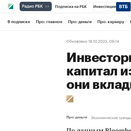
Подписка на РБК
Инвестиции
Школа управления РБК
РБК Образов
В подписке
Про: главное
Про: деньги
Про: карьеру
РБК Бизнес-среда
Дискуссионный кл
Обновлено 18.10.2023, 09:14
Конференции СПб
Спецпроекты
Инвестор
Рынок наличной валюты
капитал и
они вкла
Экономические тренд
Про: деньги