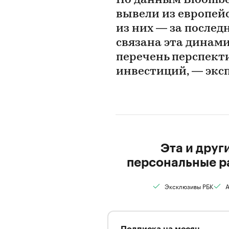
По данным Bloomber
вывели из европейс
из них — за послед
связана эта динами
перечень перспект
инвестиций, — эксп
Эта и друг
персональные р
Эксклюзивы РБК
А