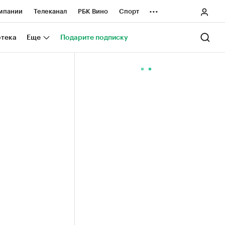
...
мпании
Телеканал
РБК Вино
Спорт
ные проекты
Город
Стиль
Крипто
отека
Еще
Подарите подписку
Спецпроекты СПб
ологии и медиа
Финансы