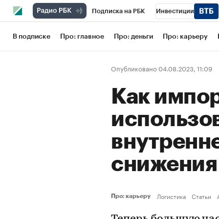
Подписка на РБК
Инвестиции
Школа управления РБК
РБК Образов
В подписке
Про: главное
Про: деньги
Про: карьеру
РБК Бизнес-среда
Дискуссионный кл
Опубликовано 04.08.2023, 11:09
Конференции СПб
Спецпроекты
Как импо
Рынок наличной валюты
использо
внутренне
снижения
Логистика
Статьи
Про: карьеру