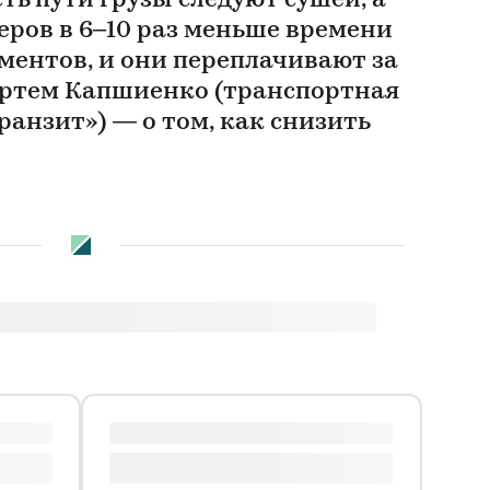
ть пути грузы следуют сушей, а
еров в 6–10 раз меньше времени
ментов, и они переплачивают за
 Артем Капшиенко (транспортная
анзит») — о том, как снизить