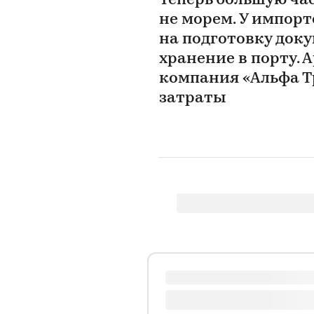
Теперь большую час
не морем. У импорт
на подготовку доку
хранение в порту.
компания «Альфа Тр
затраты