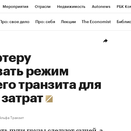
Мероприятия
Отрасли
Недвижимость
Autonews
РБК Ко
ание
РБК Курсы
РБК Life
Тренды
Визионеры
Националь
Про: свое дело
Про: себя
Лекции
The Economist
Библи
уб
Исследования
Кредитные рейтинги
Франшизы
Газета
Проверка контрагентов
Политика
Экономика
Бизнес
Техн
ртеру
вать режим
го транзита для
 затрат
Альфа Транзит