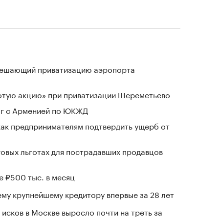
зрешающий приватизацию аэропорта
лотую акцию» при приватизации Шереметьево
ог с Арменией по ЮКЖД
 как предпринимателям подтвердить ущерб от
говых льготах для пострадавших продавцов
е ₽500 тыс. в месяц
му крупнейшему кредитору впервые за 28 лет
исков в Москве выросло почти на треть за