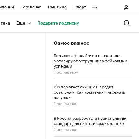
...
мпании
Телеканал
РБК Вино
Спорт
ные проекты
Город
Стиль
Крипто
отека
Еще
Подарите подписку
Спецпроекты СПб
Самое важное
ологии и медиа
Финансы
Большая афера. Зачем начальники
мотивируют сотрудников фейковыми
успехами
Про: карьеру
ИИ помогает лучшим и вредит
остальным. Как компаниям избежать
ловушки
Про: главное
В России разработали национальный
стандарт для синтетических данных
Про: главное