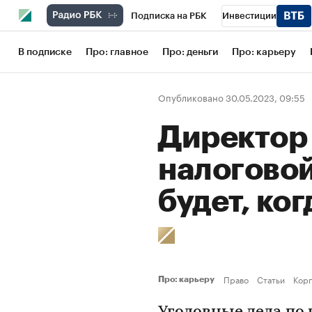
Подписка на РБК
Инвестиции
Школа управления РБК
РБК Образов
В подписке
Про: главное
Про: деньги
Про: карьеру
РБК Бизнес-среда
Дискуссионный кл
Опубликовано 30.05.2023, 09:55
Конференции СПб
Спецпроекты
Директор
Рынок наличной валюты
налоговой
будет, ко
Право
Статьи
Кор
Про: карьеру