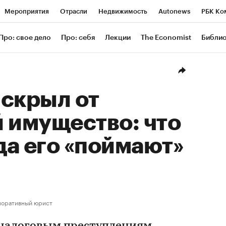
Мероприятия
Отрасли
Недвижимость
Autonews
РБК Ко
ание
РБК Курсы
РБК Life
Тренды
Визионеры
Националь
Про: свое дело
Про: себя
Лекции
The Economist
Библи
уб
Исследования
Кредитные рейтинги
Франшизы
Газета
Проверка контрагентов
Политика
Экономика
Бизнес
Техн
 скрыл от
 имущество: что
гда его «поймают»
поративный юрист