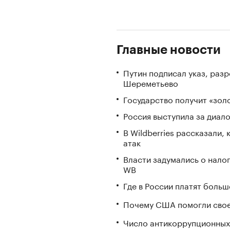
Главные новости
Путин подписал указ, ра
Шереметьево
Государство получит «зо
Россия выступила за диал
В Wildberries рассказали,
атак
Власти задумались о нало
WB
Где в России платят больш
Почему США помогли свое
Число антикоррупционных 