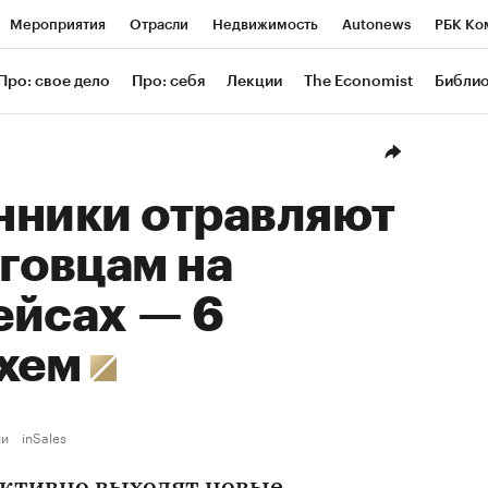
Мероприятия
Отрасли
Недвижимость
Autonews
РБК Ко
ание
РБК Курсы
РБК Life
Тренды
Визионеры
Националь
Про: свое дело
Про: себя
Лекции
The Economist
Библи
уб
Исследования
Кредитные рейтинги
Франшизы
Газета
Проверка контрагентов
Политика
Экономика
Бизнес
Техн
нники отравляют
говцам на
ейсах — 6
схем
ии
inSales