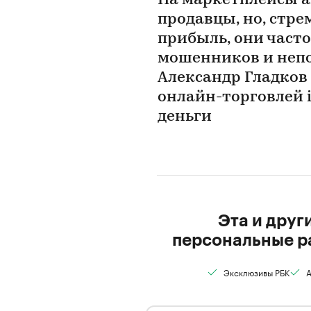
На маркетплейсы а
продавцы, но, стре
прибыль, они част
мошенников и неп
Александр Гладков
онлайн-торговлей in
деньги
Эта и друг
персональные р
Эксклюзивы РБК
А