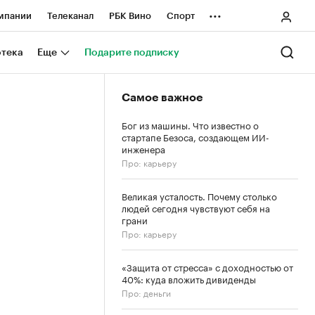
...
мпании
Телеканал
РБК Вино
Спорт
ные проекты
Город
Стиль
Крипто
отека
Еще
Подарите подписку
Спецпроекты СПб
Самое важное
ологии и медиа
Финансы
Бог из машины. Что известно о
стартапе Безоса, создающем ИИ-
инженера
Про: карьеру
Великая усталость. Почему столько
людей сегодня чувствуют себя на
грани
Про: карьеру
«Защита от стресса» с доходностью от
40%: куда вложить дивиденды
Про: деньги