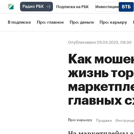
Подписка на РБК
Инвестиции
Школа управления РБК
РБК Образов
В подписке
Про: главное
Про: деньги
Про: карьеру
РБК Бизнес-среда
Дискуссионный кл
Опубликовано 05.04.2023, 09:30
Конференции СПб
Спецпроекты
Как моше
Рынок наличной валюты
жизнь тор
маркетпл
главных 
Продажи
Инструкц
Про: карьеру