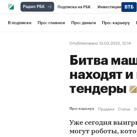
Подписка на РБК
Инвестиции
Школа управления РБК
РБК Образов
В подписке
Про: главное
Про: деньги
Про: карьеру
РБК Бизнес-среда
Дискуссионный кл
Опубликовано 13.03.2023, 12:14
Конференции СПб
Спецпроекты
Битва маш
Рынок наличной валюты
находят 
тендеры
Продажи
Статьи
S
Про: карьеру
Уже сегодня выигр
могут роботы, кот