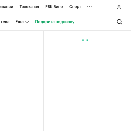
...
мпании
Телеканал
РБК Вино
Спорт
ные проекты
Город
Стиль
Крипто
отека
Еще
Подарите подписку
Спецпроекты СПб
ологии и медиа
Финансы