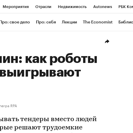
Мероприятия
Отрасли
Недвижимость
Autonews
РБК Ко
ание
РБК Курсы
РБК Life
Тренды
Визионеры
Националь
Про: свое дело
Про: себя
Лекции
The Economist
Библи
уб
Исследования
Кредитные рейтинги
Франшизы
Газета
Проверка контрагентов
Политика
Экономика
Бизнес
Техн
ин: как роботы
и выигрывают
herpa RPA
ывать тендеры вместо людей
орые решают трудоемкие