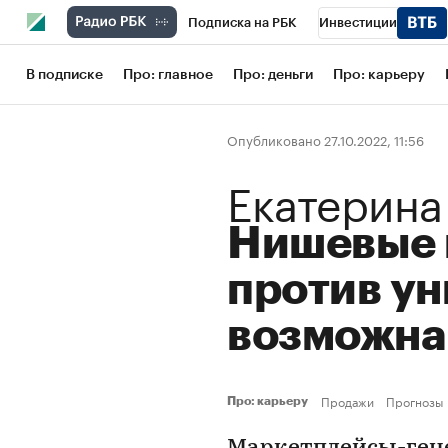
Подписка на РБК
Инвестиции
Школа управления РБК
РБК Образов
В подписке
Про: главное
Про: деньги
Про: карьеру
РБК Бизнес-среда
Дискуссионный кл
Опубликовано 27.10.2022, 11:56
Конференции СПб
Спецпроекты
Екатерина
Рынок наличной валюты
Нишевые 
против у
возможна
Продажи
Прогнозы
Про: карьеру