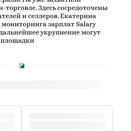
ералисты уже захватили
н-торговле. Здесь сосредоточены
телей и селлеров. Екатерина
 мониторинга зарплат Salary
о дальнейшее укрупнение могут
 площадки