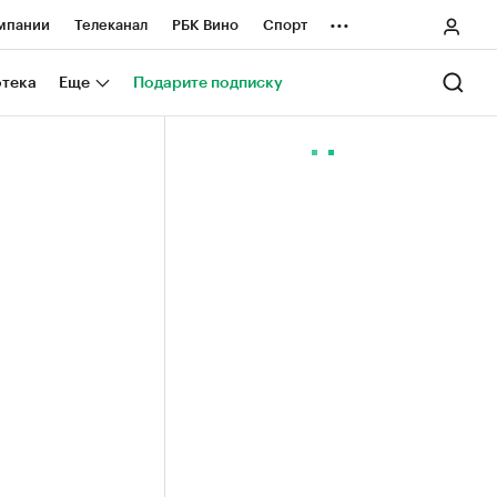
...
мпании
Телеканал
РБК Вино
Спорт
ные проекты
Город
Стиль
Крипто
отека
Еще
Подарите подписку
Спецпроекты СПб
ологии и медиа
Финансы