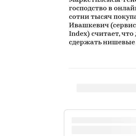
Маркетплейсы-ген
господство в онлай
сотни тысяч покупа
Ивашкевич (сервис
Index) считает, чт
сдержать нишевые