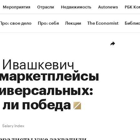
Мероприятия
Отрасли
Недвижимость
Autonews
РБК Ко
ание
РБК Курсы
РБК Life
Тренды
Визионеры
Националь
Про: свое дело
Про: себя
Лекции
The Economist
Библи
уб
Исследования
Кредитные рейтинги
Франшизы
Газета
Проверка контрагентов
Политика
Экономика
Бизнес
Техн
 Ивашкевич
маркетплейсы
ниверсальных:
 ли победа
Salary Index