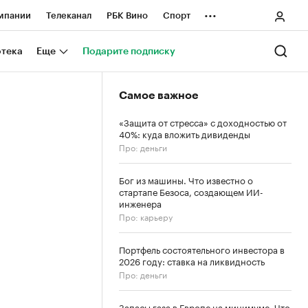
...
мпании
Телеканал
РБК Вино
Спорт
ные проекты
Город
Стиль
Крипто
отека
Еще
Подарите подписку
Спецпроекты СПб
Самое важное
ологии и медиа
Финансы
«Защита от стресса» с доходностью от
40%: куда вложить дивиденды
Про: деньги
Бог из машины. Что известно о
стартапе Безоса, создающем ИИ-
инженера
Про: карьеру
Портфель состоятельного инвестора в
2026 году: ставка на ликвидность
Про: деньги
Запасы газа в Европе на минимуме. Что