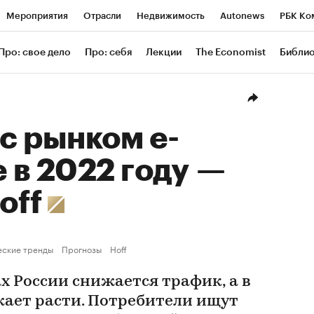
Мероприятия
Отрасли
Недвижимость
Autonews
РБК Ко
ание
РБК Курсы
РБК Life
Тренды
Визионеры
Националь
Про: свое дело
Про: себя
Лекции
The Economist
Библи
уб
Исследования
Кредитные рейтинги
Франшизы
Газета
Проверка контрагентов
Политика
Экономика
Бизнес
Техн
 с рынком e-
 в 2022 году —
off
еские тренды
Прогнозы
Hoff
х России снижается трафик, а в
ает расти. Потребители ищут