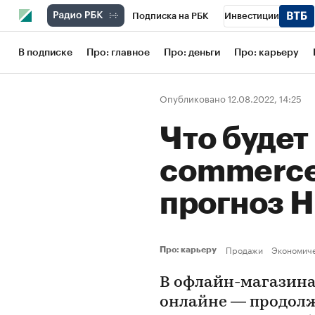
Подписка на РБК
Инвестиции
Школа управления РБК
РБК Образов
В подписке
Про: главное
Про: деньги
Про: карьеру
РБК Бизнес-среда
Дискуссионный кл
Опубликовано 12.08.2022, 14:25
Конференции СПб
Спецпроекты
Что будет
Рынок наличной валюты
commerce
прогноз H
Продажи
Экономич
Про: карьеру
В офлайн-магазина
онлайне — продолж