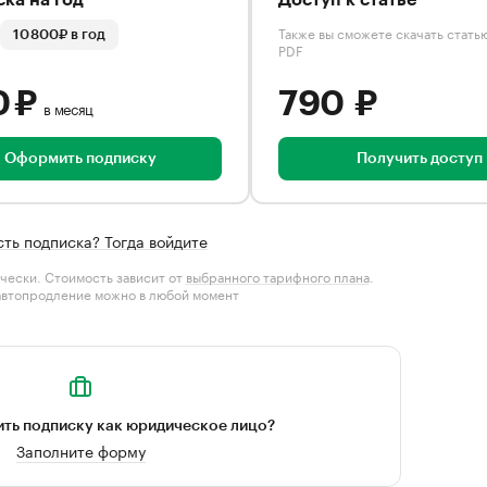
ка на год
Доступ к статье
Также вы сможете скачать стать
10 800₽ в год
PDF
0 ₽
790 ₽
в месяц
Оформить подписку
Получить доступ
сть подписка? Тогда войдите
чески. Стоимость зависит от
выбранного тарифного плана
.
автопродление можно в любой момент
ть подписку как юридическое лицо?
Заполните форму