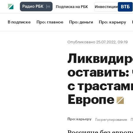
Подписка на РБК
Инвестиции
Школа управления РБК
РБК Образов
В подписке
Про: главное
Про: деньги
Про: карьеру
РБК Бизнес-среда
Дискуссионный кл
Опубликовано 25.07.2022, 09:19
Конференции СПб
Спецпроекты
Ликвидир
Рынок наличной валюты
оставить:
с трастам
Европе
Госрегулирование
П
Про: карьеру