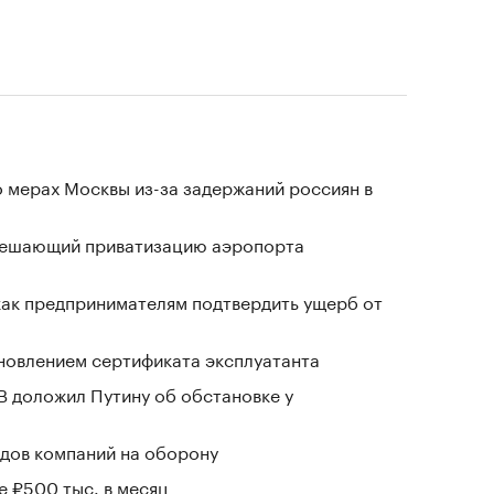
 мерах Москвы из-за задержаний россиян в
зрешающий приватизацию аэропорта
 как предпринимателям подтвердить ущерб от
новлением сертификата эксплуатанта
В доложил Путину об обстановке у
дов компаний на оборону
е ₽500 тыс. в месяц