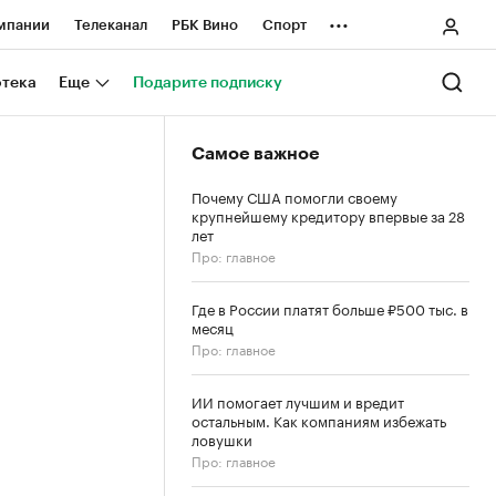
...
мпании
Телеканал
РБК Вино
Спорт
ные проекты
Город
Стиль
Крипто
отека
Еще
Подарите подписку
Спецпроекты СПб
Самое важное
ологии и медиа
Финансы
Почему США помогли своему
крупнейшему кредитору впервые за 28
лет
Про: главное
Где в России платят больше ₽500 тыс. в
месяц
Про: главное
ИИ помогает лучшим и вредит
остальным. Как компаниям избежать
ловушки
Про: главное