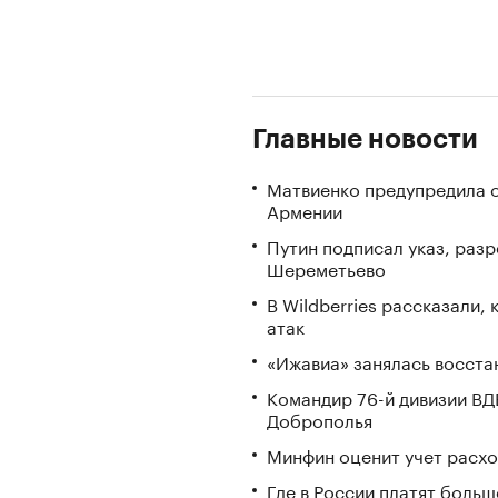
Главные новости
Матвиенко предупредила о
Армении
Путин подписал указ, ра
Шереметьево
В Wildberries рассказали,
атак
«Ижавиа» занялась восста
Командир 76-й дивизии ВД
Доброполья
Минфин оценит учет расхо
Где в России платят больш