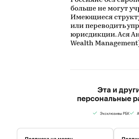
Россияне без евро
больше не могут уч
Имеющиеся структ
или переводить уп
юрисдикции. Ася А
Wealth Management
Эта и друг
персональные р
Эксклюзивы РБК
А