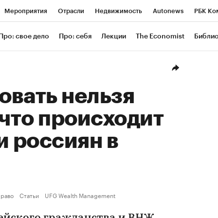
Мероприятия
Отрасли
Недвижимость
Autonews
РБК Ко
ание
РБК Курсы
РБК Life
Тренды
Визионеры
Националь
Про: свое дело
Про: себя
Лекции
The Economist
Библи
уб
Исследования
Кредитные рейтинги
Франшизы
Газета
Проверка контрагентов
Политика
Экономика
Бизнес
Техн
овать нельзя
 что происходит
и россиян в
раво
Статьи
UFG Wealth Management