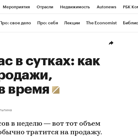
Мероприятия
Отрасли
Недвижимость
Autonews
РБК Ко
ание
РБК Курсы
РБК Life
Тренды
Визионеры
Националь
Про: свое дело
Про: себя
Лекции
The Economist
Библи
уб
Исследования
Кредитные рейтинги
Франшизы
Газета
Проверка контрагентов
Политика
Экономика
Бизнес
Техн
с в сутках: как
родажи,
в время
льпина
сов в неделю — вот тот объем
обычно тратится на продажу.