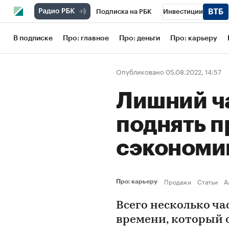
Подписка на РБК
Инвестиции
Школа управления РБК
РБК Образов
В подписке
Про: главное
Про: деньги
Про: карьеру
РБК Бизнес-среда
Дискуссионный кл
Опубликовано 05.08.2022, 14:57
Конференции СПб
Спецпроекты
Лишний ча
Рынок наличной валюты
поднять п
сэкономи
Продажи
Статьи
А
Про: карьеру
Всего несколько ча
времени, который 