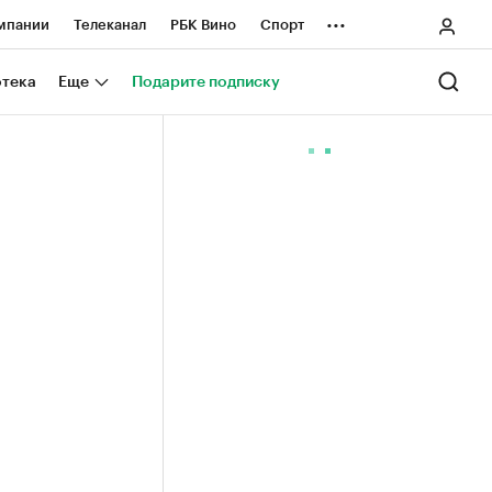
...
мпании
Телеканал
РБК Вино
Спорт
ные проекты
Город
Стиль
Крипто
отека
Еще
Подарите подписку
Спецпроекты СПб
ологии и медиа
Финансы