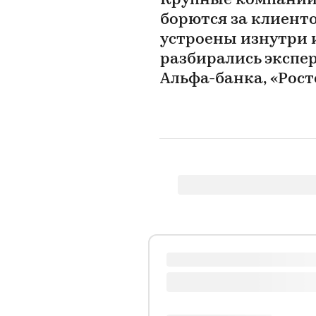
Крупные компании 
борются за клиенто
устроены изнутри 
разбирались экспер
Альфа-банка, «Рос