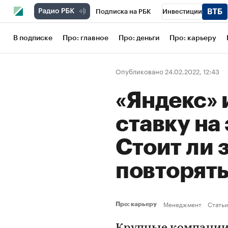
Подписка на РБК
Инвестиции
Школа управления РБК
РБК Образов
В подписке
Про: главное
Про: деньги
Про: карьеру
РБК Бизнес-среда
Дискуссионный кл
Опубликовано 24.02.2022, 12:43
Конференции СПб
Спецпроекты
«Яндекс» 
Рынок наличной валюты
ставку на
Стоит ли 
повторят
Менеджмент
Статьи
Про: карьеру