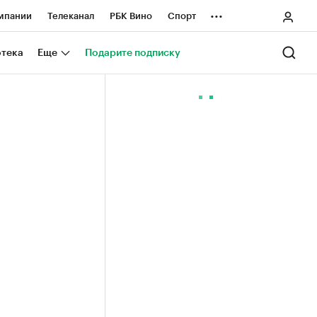
...
мпании
Телеканал
РБК Вино
Спорт
ные проекты
Город
Стиль
Крипто
отека
Еще
Подарите подписку
Спецпроекты СПб
ологии и медиа
Финансы