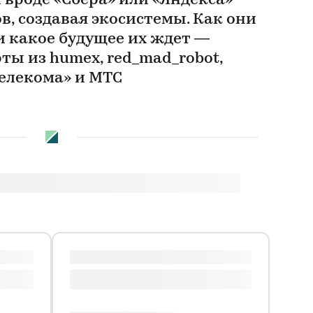
вроде «Сбера» или «Яндекса»
в, создавая экосистемы. Как они
и какое будущее их ждет —
ты из humex, red_mad_robot,
телекома» и МТС