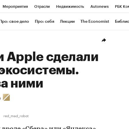
Мероприятия
Отрасли
Недвижимость
Autonews
РБК Ко
ание
РБК Курсы
РБК Life
Тренды
Визионеры
Националь
Про: свое дело
Про: себя
Лекции
The Economist
Библи
уб
Исследования
Кредитные рейтинги
Франшизы
Газета
Проверка контрагентов
Политика
Экономика
Бизнес
Техн
и Apple сделали
 экосистемы.
за ними
ь
red_mad_robot