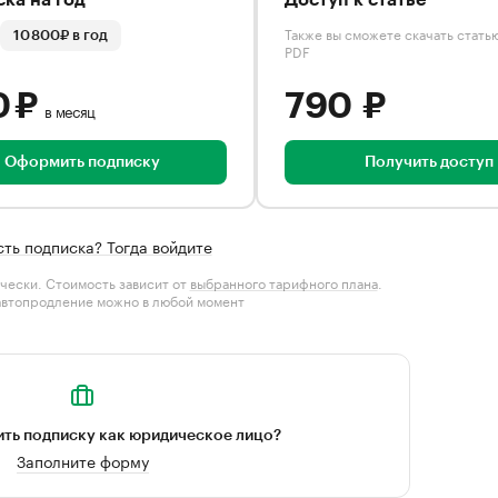
ка на год
Доступ к статье
Также вы сможете скачать стать
10 800₽ в год
PDF
0 ₽
790 ₽
в месяц
Оформить подписку
Получить доступ
сть подписка? Тогда войдите
чески. Стоимость зависит от
выбранного тарифного плана
.
автопродление можно в любой момент
ть подписку как юридическое лицо?
Заполните форму