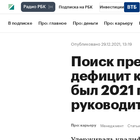
Подписка на РБК
Инвестиции
Школа управления РБК
РБК Образов
В подписке
Про: главное
Про: деньги
Про: карьеру
РБК Бизнес-среда
Дискуссионный кл
Опубликовано 29.12.2021, 13:19
Конференции СПб
Спецпроекты
Поиск пр
Рынок наличной валюты
дефицит к
был 2021 
руководи
Менеджмент
Статьи
Про: карьеру