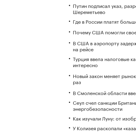
Путин подписал указ, ра
Шереметьево
Где в России платят больш
Почему США помогли свое
В США в аэропорту задерж
на рейсе
Турция ввела налоговые ка
интересно
Новый закон меняет рынок
раз
В Смоленской области вв
Сеул счел санкции Британ
энергобезопасности
Как изучали Луну: от изоб
У Колизея раскопали «ка