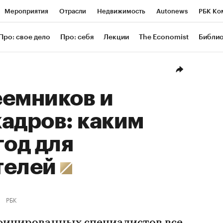
Мероприятия
Отрасли
Недвижимость
Autonews
РБК Ко
ание
РБК Курсы
РБК Life
Тренды
Визионеры
Националь
Про: свое дело
Про: себя
Лекции
The Economist
Библи
уб
Исследования
Кредитные рейтинги
Франшизы
Газета
Проверка контрагентов
Политика
Экономика
Бизнес
Техн
еемников и
адров: каким
год для
телей
РБК