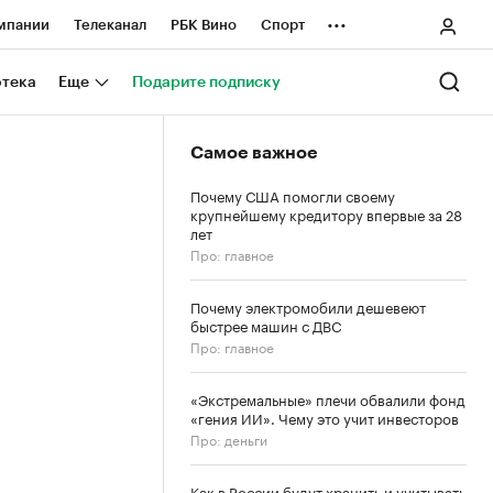
...
мпании
Телеканал
РБК Вино
Спорт
ные проекты
Город
Стиль
Крипто
отека
Еще
Подарите подписку
Спецпроекты СПб
Самое важное
ологии и медиа
Финансы
Почему США помогли своему
крупнейшему кредитору впервые за 28
лет
Про: главное
Почему электромобили дешевеют
быстрее машин с ДВС
Про: главное
«Экстремальные» плечи обвалили фонд
«гения ИИ». Чему это учит инвесторов
Про: деньги
Как в России будут хранить и учитывать