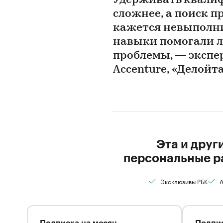
Удерживать квали
сложнее, а поиск п
кажется невыполни
навыки помогали л
проблемы, — эксперт
Accenture, «Делойта
Эта и друг
персональные р
Эксклюзивы РБК
А