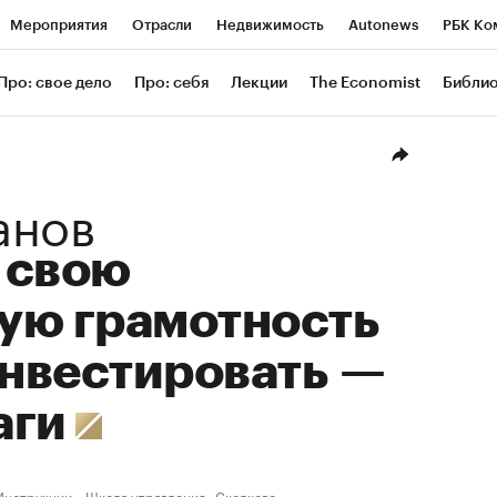
Мероприятия
Отрасли
Недвижимость
Autonews
РБК Ко
ание
РБК Курсы
РБК Life
Тренды
Визионеры
Националь
Про: свое дело
Про: себя
Лекции
The Economist
Библи
уб
Исследования
Кредитные рейтинги
Франшизы
Газета
Проверка контрагентов
Политика
Экономика
Бизнес
Техн
анов
 свою
ую грамотность
инвестировать —
аги
Инструкции
Школа управления «Сколково»