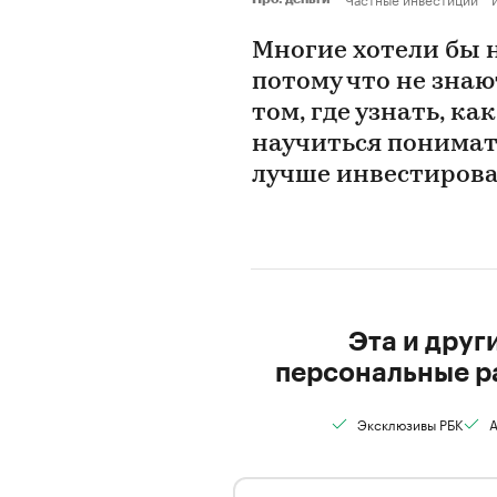
Многие хотели бы н
потому что не знают
том, где узнать, ка
научиться понимать
лучше инвестироват
Эта и друг
персональные р
Эксклюзивы РБК
А