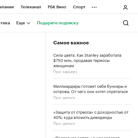
...
мпании
Телеканал
РБК Вино
Спорт
ные проекты
Город
Стиль
Крипто
отека
Еще
Подарите подписку
Спецпроекты СПб
Самое важное
ологии и медиа
Финансы
Сила цвета. Как Stanley заработала
$750 млн, продавая термосы
женщинам
Про: карьеру
Миллиардеры готовят себе бункеры и
острова. От чего они хотят спрятаться
Про: деньги
«Защита от стресса» с доходностью от
40%: куда вложить дивиденды
Про: деньги
«Последняя капля»: о чем говорят