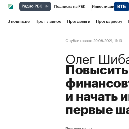
Подписка на РБК
Инвестиции
Школа управления РБК
РБК Образов
В подписке
Про: главное
Про: деньги
Про: карьеру
РБК Бизнес-среда
Дискуссионный кл
Опубликовано 29.08.2021, 11:19
Конференции СПб
Спецпроекты
Олег Шиб
Рынок наличной валюты
Повысить
финансов
и начать 
первые ш
Частные инвестиции
Про: деньги