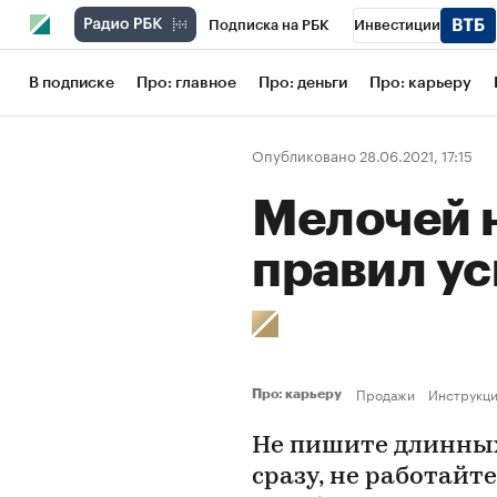
Подписка на РБК
Инвестиции
Школа управления РБК
РБК Образов
В подписке
Про: главное
Про: деньги
Про: карьеру
РБК Бизнес-среда
Дискуссионный кл
Опубликовано 28.06.2021, 17:15
Конференции СПб
Спецпроекты
Мелочей н
Рынок наличной валюты
правил у
Продажи
Инструкц
Про: карьеру
Не пишите длинных
сразу, не работайт