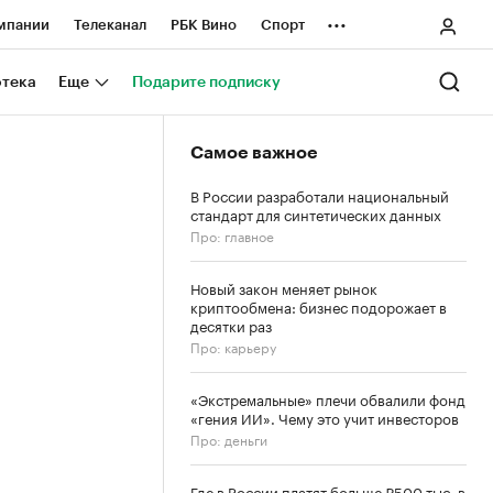
...
мпании
Телеканал
РБК Вино
Спорт
ные проекты
Город
Стиль
Крипто
отека
Еще
Подарите подписку
Спецпроекты СПб
Самое важное
ологии и медиа
Финансы
В России разработали национальный
стандарт для синтетических данных
Про: главное
Новый закон меняет рынок
криптообмена: бизнес подорожает в
десятки раз
Про: карьеру
«Экстремальные» плечи обвалили фонд
«гения ИИ». Чему это учит инвесторов
Про: деньги
Где в России платят больше ₽500 тыс. в