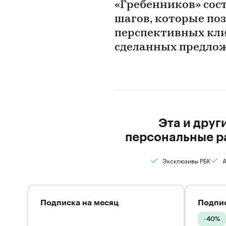
«Гребенников» сос
шагов, которые по
перспективных кли
сделанных предлож
Эта и друг
персональные р
Эксклюзивы РБК
А
Подписка на месяц
Подпис
-40%