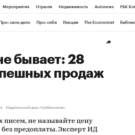
Мероприятия
Отрасли
Недвижимость
Autonews
РБК Ко
ание
РБК Курсы
РБК Life
Тренды
Визионеры
Националь
Про: свое дело
Про: себя
Лекции
The Economist
Библи
уб
Исследования
Кредитные рейтинги
Франшизы
Газета
Проверка контрагентов
Политика
Экономика
Бизнес
Техн
е бывает: 28
спешных продаж
ии
Издательский дом «Гребенников»
 писем, не называйте цену
е без предоплаты. Эксперт ИД