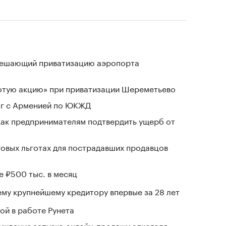
зрешающий приватизацию аэропорта
лотую акцию» при приватизации Шереметьево
ог с Арменией по ЮКЖД
 как предпринимателям подтвердить ущерб от
говых льготах для пострадавших продавцов
е ₽500 тыс. в месяц
му крупнейшему кредитору впервые за 28 лет
ой в работе Рунета
уждение запуска онлайн-продажи алкоголя