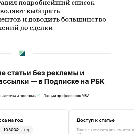
тавил подробнейший список
зволяют выбирать
ентов и доводить большинство
ений до сделки
ие статьи без рекламы и
ассылки — в Подписке на РБК
налитика и прогнозы
Лекции профессоров MBA
ка на год
Доступ к статье
Также вы сможете скачать стать
10 800₽ в год
PDF