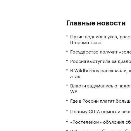
Главные новости
Путин подписал указ, ра
Шереметьево
Государство получит «зо
Россия выступила за диал
В Wildberries рассказали,
атак
Власти задумались о нало
WB
Где в России платят больш
Почему США помогли свое
«Ростелеком» объяснил сб
В России возобновили обс