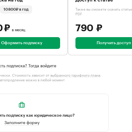
ка на год
Доступ к статье
Также вы сможете скачать стать
10 800₽ в год
PDF
0 ₽
790 ₽
в месяц
Оформить подписку
Получить доступ
сть подписка? Тогда войдите
чески. Стоимость зависит от
выбранного тарифного плана
.
автопродление можно в любой момент
ть подписку как юридическое лицо?
Заполните форму