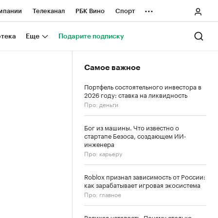
...
мпании
Телеканал
РБК Вино
Спорт
ные проекты
Город
Стиль
Крипто
отека
Еще
Подарите подписку
Спецпроекты СПб
Самое важное
ологии и медиа
Финансы
Портфель состоятельного инвестора в
2026 году: ставка на ликвидность
Про: деньги
Бог из машины. Что известно о
стартапе Безоса, создающем ИИ-
инженера
Про: карьеру
Roblox признал зависимость от России:
как зарабатывает игровая экосистема
Про: главное
Великая усталость. Почему столько