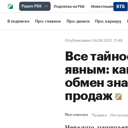
Подписка на РБК
Инвестиции
Школа управления РБК
РБК Образов
В подписке
Про: главное
Про: деньги
Про: карьеру
РБК Бизнес-среда
Дискуссионный кл
Опубликовано 24.06.2021, 17:49
Конференции СПб
Спецпроекты
Все тайно
Рынок наличной валюты
явным: ка
обмен зна
продаж
Продажи
Инструкц
Про: карьеру