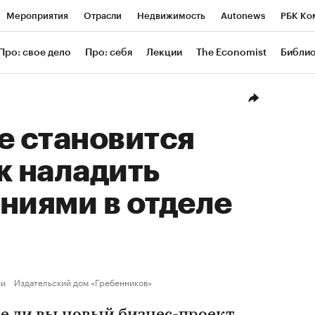
Мероприятия
Отрасли
Недвижимость
Autonews
РБК Ко
ание
РБК Курсы
РБК Life
Тренды
Визионеры
Националь
Про: свое дело
Про: себя
Лекции
The Economist
Библи
уб
Исследования
Кредитные рейтинги
Франшизы
Газета
Проверка контрагентов
Политика
Экономика
Бизнес
Техн
е становится
к наладить
ниями в отделе
ии
Издательский дом «Гребенников»