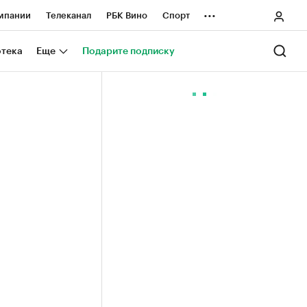
...
мпании
Телеканал
РБК Вино
Спорт
ные проекты
Город
Стиль
Крипто
отека
Еще
Подарите подписку
Спецпроекты СПб
ологии и медиа
Финансы