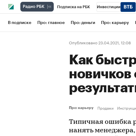
Подписка на РБК
Инвестиции
Школа управления РБК
РБК Образов
В подписке
Про: главное
Про: деньги
Про: карьеру
РБК Бизнес-среда
Дискуссионный кл
Опубликовано 23.04.2021, 12:08
Конференции СПб
Спецпроекты
Как быстр
Рынок наличной валюты
новичков 
результа
Продажи
Инструкц
Про: карьеру
Типичная ошибка р
нанять менеджера,