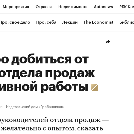
Мероприятия
Отрасли
Недвижимость
Autonews
РБК Ко
ание
РБК Курсы
РБК Life
Тренды
Визионеры
Националь
Про: свое дело
Про: себя
Лекции
The Economist
Библи
уб
Исследования
Кредитные рейтинги
Франшизы
Газета
Проверка контрагентов
Политика
Экономика
Бизнес
Техн
о добиться от
отдела продаж
тивной работы
ии
Издательский дом «Гребенников»
уководителей отдела продаж —
 желательно с опытом, сказать