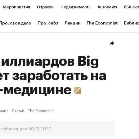
Мероприятия
Отрасли
Недвижимость
Autonews
РБК Ко
ание
РБК Курсы
РБК Life
Тренды
Визионеры
Националь
Про: свое дело
Про: себя
Лекции
The Economist
Библи
уб
Исследования
Кредитные рейтинги
Франшизы
Газета
Проверка контрагентов
Политика
Экономика
Бизнес
Техн
иллиардов Big
т заработать на
-медицине
мент
Статьи
The Economist
 публикации: 30.12.2020