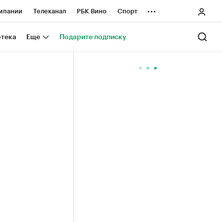
...
мпании
Телеканал
РБК Вино
Спорт
ные проекты
Город
Стиль
Крипто
отека
Еще
Подарите подписку
Спецпроекты СПб
ологии и медиа
Финансы