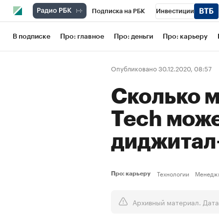
Подписка на РБК
Инвестиции
Школа управления РБК
РБК Образов
В подписке
Про: главное
Про: деньги
Про: карьеру
РБК Бизнес-среда
Дискуссионный кл
Опубликовано 30.12.2020, 08:57
Конференции СПб
Спецпроекты
Сколько м
Рынок наличной валюты
Tech може
диджитал
Технологии
Менедж
Про: карьеру
Архивный материал. Дата