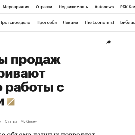
Мероприятия
Отрасли
Недвижимость
Autonews
РБК Ко
ание
РБК Курсы
РБК Life
Тренды
Визионеры
Националь
Про: свое дело
Про: себя
Лекции
The Economist
Библи
уб
Исследования
Кредитные рейтинги
Франшизы
Газета
Проверка контрагентов
Политика
Экономика
Бизнес
Техн
лы продаж
ривают
 работы с
и
и
Статьи
McKinsey