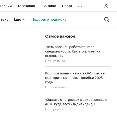
...
мпании
Телеканал
РБК Вино
Спорт
ные проекты
Город
Стиль
Крипто
отека
Еще
Подарите подписку
Спецпроекты СПб
Самое важное
ологии и медиа
Финансы
Треть россиян работают не по
специальности. Как это влияет на
экономику
Про: главное
Корпоративный налог в ОАЭ: как не
повторить фатальные ошибки 2025
года
Про: свое дело
«Защита от стресса» с доходностью от
40%: куда вложить дивиденды
Про: деньги