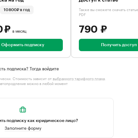
ка на год
Доступ к статье
Также вы сможете скачать стать
10 800₽ в год
PDF
0 ₽
790 ₽
в месяц
Оформить подписку
Получить доступ
сть подписка? Тогда войдите
чески. Стоимость зависит от
выбранного тарифного плана
.
автопродление можно в любой момент
ть подписку как юридическое лицо?
Заполните форму