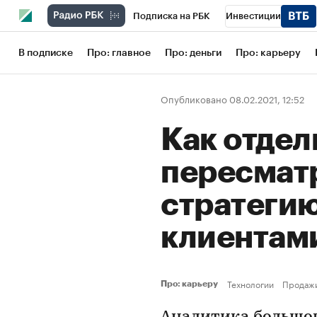
Подписка на РБК
Инвестиции
Школа управления РБК
РБК Образов
В подписке
Про: главное
Про: деньги
Про: карьеру
РБК Бизнес-среда
Дискуссионный кл
Опубликовано 08.02.2021, 12:52
Конференции СПб
Спецпроекты
Как отде
Рынок наличной валюты
пересмат
стратегию
клиентам
Технологии
Продаж
Про: карьеру