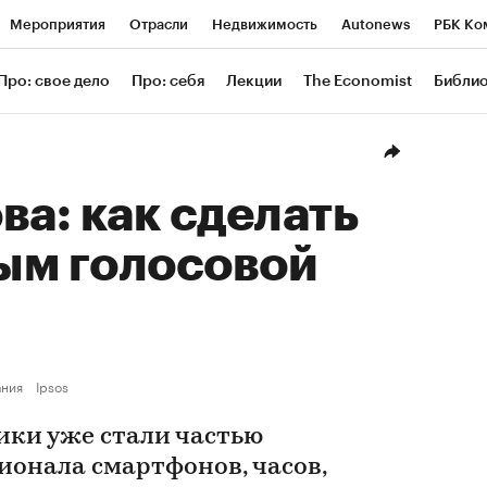
Мероприятия
Отрасли
Недвижимость
Autonews
РБК Ко
ание
РБК Курсы
РБК Life
Тренды
Визионеры
Националь
Про: свое дело
Про: себя
Лекции
The Economist
Библи
уб
Исследования
Кредитные рейтинги
Франшизы
Газета
Проверка контрагентов
Политика
Экономика
Бизнес
Техн
ва: как сделать
ым голосовой
ания
Ipsos
ки уже стали частью
онала смартфонов, часов,