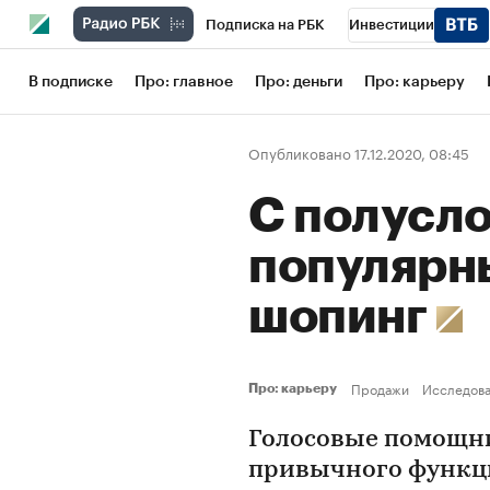
Подписка на РБК
Инвестиции
Школа управления РБК
РБК Образов
В подписке
Про: главное
Про: деньги
Про: карьеру
РБК Бизнес-среда
Дискуссионный кл
Опубликовано 17.12.2020, 08:45
Конференции СПб
Спецпроекты
С полусло
Рынок наличной валюты
популярн
шопинг
Продажи
Исследов
Про: карьеру
Голосовые помощни
привычного функци