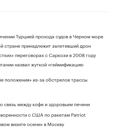
ичении Турцией прохода судов в Черном море
ой стране принадлежит залетевший дрон
стких» переговорах с Саркози в 2008 году
тании назвал жуткой «геймификацию
ме положения» из-за обстрелов трассы
 связь между кофе и здоровьем печени
воренности с США по ракетам Patriot
рвом визите осени» в Москву