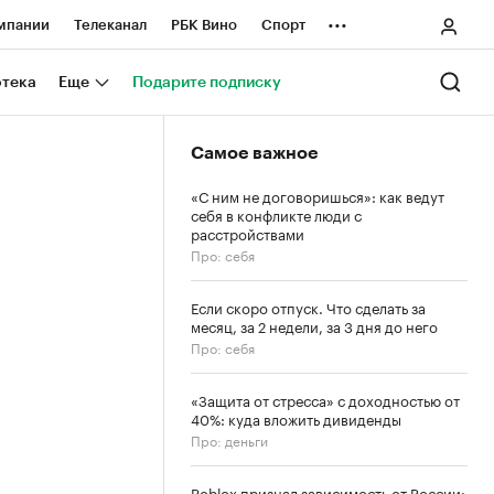
...
мпании
Телеканал
РБК Вино
Спорт
ные проекты
Город
Стиль
Крипто
отека
Еще
Подарите подписку
Спецпроекты СПб
Самое важное
ологии и медиа
Финансы
«С ним не договоришься»: как ведут
себя в конфликте люди с
расстройствами
Про: себя
Если скоро отпуск. Что сделать за
месяц, за 2 недели, за 3 дня до него
Про: себя
«Защита от стресса» с доходностью от
40%: куда вложить дивиденды
Про: деньги
Roblox признал зависимость от России: