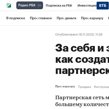
Подписка на РБК
Инвестиции
Школа управления РБК
РБК Образов
В подписке
Про: главное
Про: деньги
Про: карьеру
РБК Бизнес-среда
Дискуссионный кл
Опубликовано 16.11.2020, 11:26
Конференции СПб
Спецпроекты
За себя и 
Рынок наличной валюты
как созда
партнерс
Продажи
Инструкц
Про: карьеру
Партнерская сеть 
большему количеств