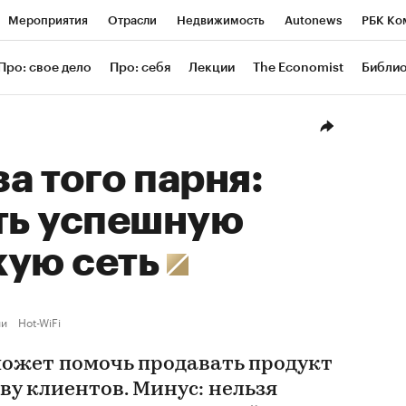
Мероприятия
Отрасли
Недвижимость
Autonews
РБК Ко
ание
РБК Курсы
РБК Life
Тренды
Визионеры
Националь
Про: свое дело
Про: себя
Лекции
The Economist
Библи
уб
Исследования
Кредитные рейтинги
Франшизы
Газета
Проверка контрагентов
Политика
Экономика
Бизнес
Техн
за того парня:
ть успешную
кую сеть
ии
Hot-WiFi
может помочь продавать продукт
у клиентов. Минус: нельзя