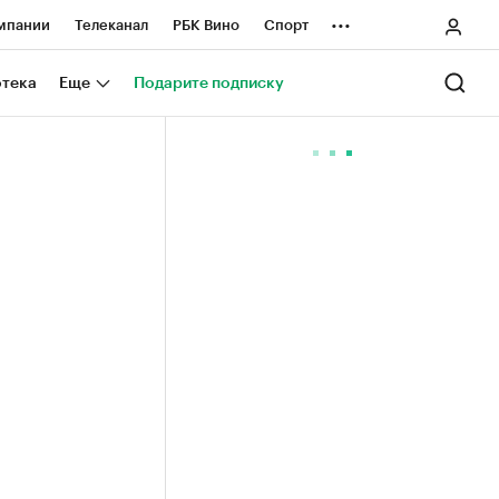
...
мпании
Телеканал
РБК Вино
Спорт
ные проекты
Город
Стиль
Крипто
отека
Еще
Подарите подписку
Спецпроекты СПб
ологии и медиа
Финансы