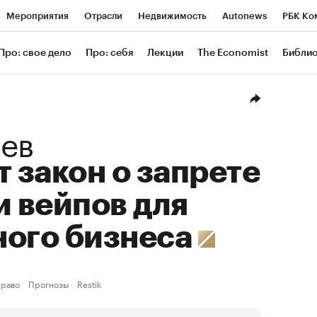
Мероприятия
Отрасли
Недвижимость
Autonews
РБК Ко
ание
РБК Курсы
РБК Life
Тренды
Визионеры
Националь
Про: свое дело
Про: себя
Лекции
The Economist
Библи
уб
Исследования
Кредитные рейтинги
Франшизы
Газета
Проверка контрагентов
Политика
Экономика
Бизнес
Техн
ев
т закон о запрете
и вейпов для
ного бизнеса
раво
Прогнозы
Restik