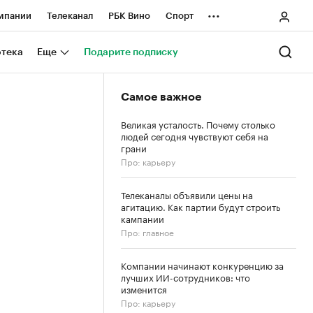
...
мпании
Телеканал
РБК Вино
Спорт
ные проекты
Город
Стиль
Крипто
отека
Еще
Подарите подписку
Спецпроекты СПб
Самое важное
ологии и медиа
Финансы
Великая усталость. Почему столько
людей сегодня чувствуют себя на
грани
Про: карьеру
Телеканалы объявили цены на
агитацию. Как партии будут строить
кампании
Про: главное
Компании начинают конкуренцию за
лучших ИИ-сотрудников: что
изменится
Про: карьеру