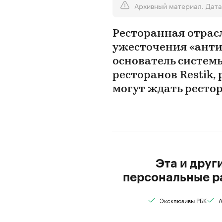
Архивный материал. Дата
Ресторанная отрас
ужесточения «антит
основатель систем
ресторанов Restik,
могут ждать ресто
Эта и друг
персональные р
Эксклюзивы РБК
А