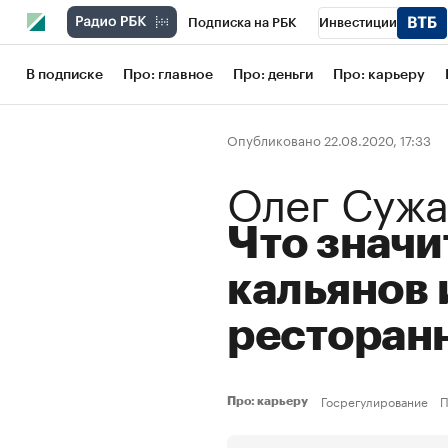
Подписка на РБК
Инвестиции
Школа управления РБК
РБК Образов
В подписке
Про: главное
Про: деньги
Про: карьеру
РБК Бизнес-среда
Дискуссионный кл
Опубликовано 22.08.2020, 17:33
Конференции СПб
Спецпроекты
Олег Сужа
Рынок наличной валюты
Что значи
кальянов 
ресторан
Госрегулирование
П
Про: карьеру