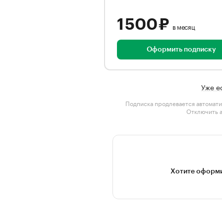
1 500 ₽
в месяц
Оформить подписку
Уже е
Подписка продлевается автомати
Отключить 
Хотите оформи