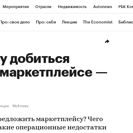
Мероприятия
Отрасли
Недвижимость
Autonews
РБК Ко
ание
РБК Курсы
РБК Life
Тренды
Визионеры
Националь
Про: свое дело
Про: себя
Лекции
The Economist
Библи
уб
Исследования
Кредитные рейтинги
Франшизы
Газета
Проверка контрагентов
Политика
Экономика
Бизнес
Техн
у добиться
 маркетплейсе —
укции
McKinsey
редложить маркетплейсу? Чего
акие операционные недостатки