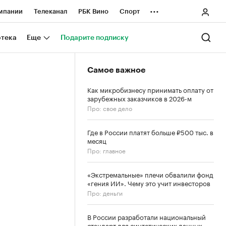
...
мпании
Телеканал
РБК Вино
Спорт
ные проекты
Город
Стиль
Крипто
отека
Еще
Подарите подписку
Спецпроекты СПб
Самое важное
ологии и медиа
Финансы
Как микробизнесу принимать оплату от
зарубежных заказчиков в 2026-м
Про: свое дело
Где в России платят больше ₽500 тыс. в
месяц
Про: главное
«Экстремальные» плечи обвалили фонд
«гения ИИ». Чему это учит инвесторов
Про: деньги
В России разработали национальный
стандарт для синтетических данных