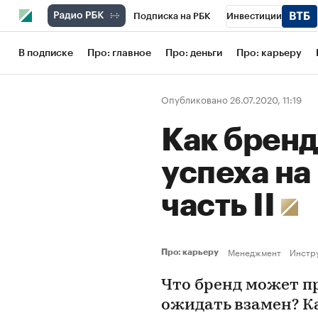
Подписка на РБК
Инвестиции
Школа управления РБК
РБК Образов
В подписке
Про: главное
Про: деньги
Про: карьеру
РБК Бизнес-среда
Дискуссионный кл
Опубликовано 26.07.2020, 11:19
Конференции СПб
Спецпроекты
Как бренд
Рынок наличной валюты
успеха на
часть II
Менеджмент
Инстр
Про: карьеру
Что бренд может п
ожидать взамен? К