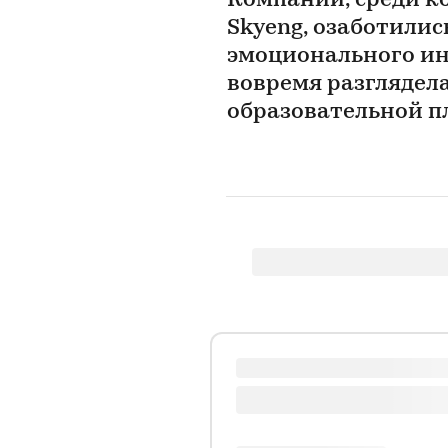
Компании, среди ко
Skyeng, озаботилис
эмоционального ин
вовремя разглядел
образовательной пл