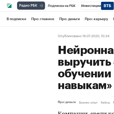
Подписка на РБК
Инвестиции
Школа управления РБК
РБК Образов
В подписке
Про: главное
Про: деньги
Про: карьеру
РБК Бизнес-среда
Дискуссионный кл
Опубликовано 16.07.2020, 10:34
Конференции СПб
Спецпроекты
Нейронная
Рынок наличной валюты
выручить 
обучении
навыкам»
Бизнес-опыт
Кейсы
Про: деньги