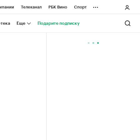
...
мпании
Телеканал
РБК Вино
Спорт
ные проекты
Город
Стиль
Крипто
отека
Еще
Подарите подписку
Спецпроекты СПб
ологии и медиа
Финансы