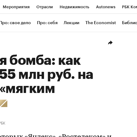
Мероприятия
Отрасли
Недвижимость
Autonews
РБК Ко
ание
РБК Курсы
РБК Life
Тренды
Визионеры
Националь
Про: свое дело
Про: себя
Лекции
The Economist
Библи
уб
Исследования
Кредитные рейтинги
Франшизы
Газета
Проверка контрагентов
Политика
Экономика
Бизнес
Техн
 бомба: как
55 млн руб. на
 «мягким
РБК