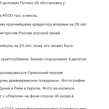
В доложил Путину об обстановке у
е ₽500 тыс. в месяц
му крупнейшему кредитору впервые за 28 лет
ии против России угрозой своей
никулы на 20 лет: кому это может быть
 криптообмена: бизнес подорожает в десятки
нтролироваться Ормузский пролив
зармы древнеримских пожарных». Фотографии
Дунай и Рейн в Европе. Фото из космоса
 с «Реалом» на фоне слухов об уходе в
 в США стала фигурантом двух уголовных дел