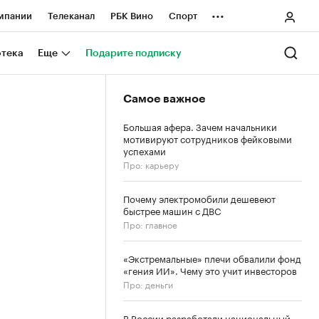
...
мпании
Телеканал
РБК Вино
Спорт
ные проекты
Город
Стиль
Крипто
отека
Еще
Подарите подписку
Спецпроекты СПб
Самое важное
ологии и медиа
Финансы
Большая афера. Зачем начальники
мотивируют сотрудников фейковыми
успехами
Про: карьеру
Почему электромобили дешевеют
быстрее машин с ДВС
Про: главное
«Экстремальные» плечи обвалили фонд
«гения ИИ». Чему это учит инвесторов
Про: деньги
В России разработали национальный