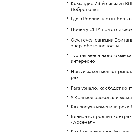
Командир 76-й дивизии ВД
Доброполья
Где в России платят больш
Почему США помогли свое
Сеул счел санкции Британ
энергобезопасности
Турция ввела налоговые ка
интересно
Новый закон меняет рынок
раз
Fars узнало, как будет ко
У Колизея раскопали «ка
Как засуха изменила реки 
Винисиус продлил контракт
«Арсенал»
Как бывший посол Украины