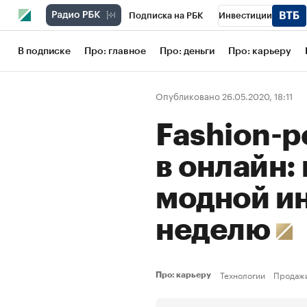
Подписка на РБК
Инвестиции
Школа управления РБК
РБК Образов
В подписке
Про: главное
Про: деньги
Про: карьеру
РБК Бизнес-среда
Дискуссионный кл
Опубликовано 26.05.2020, 18:11
Конференции СПб
Спецпроекты
Fashion-р
Рынок наличной валюты
в онлайн: 
модной ин
неделю
Технологии
Продаж
Про: карьеру