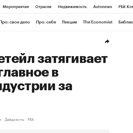
Мероприятия
Отрасли
Недвижимость
Autonews
РБК Ко
ание
РБК Курсы
РБК Life
Тренды
Визионеры
Националь
Про: свое дело
Про: себя
Лекции
The Economist
Библи
уб
Исследования
Кредитные рейтинги
Франшизы
Газета
Проверка контрагентов
Политика
Экономика
Бизнес
Техн
етейл затягивает
главное в
дустрии за
и
Дайджесты
РБК