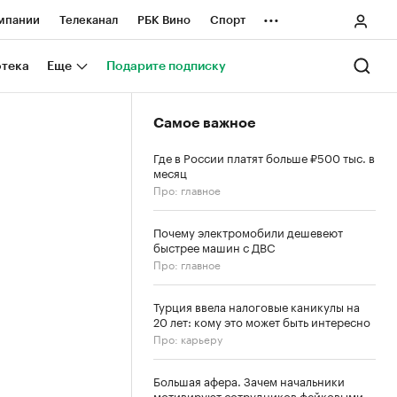
...
мпании
Телеканал
РБК Вино
Спорт
ные проекты
Город
Стиль
Крипто
отека
Еще
Подарите подписку
Спецпроекты СПб
Самое важное
ологии и медиа
Финансы
Где в России платят больше ₽500 тыс. в
месяц
Про: главное
Почему электромобили дешевеют
быстрее машин с ДВС
Про: главное
Турция ввела налоговые каникулы на
20 лет: кому это может быть интересно
Про: карьеру
Большая афера. Зачем начальники
мотивируют сотрудников фейковыми