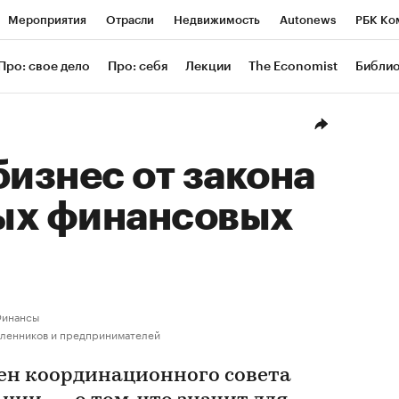
Мероприятия
Отрасли
Недвижимость
Autonews
РБК Ко
ание
РБК Курсы
РБК Life
Тренды
Визионеры
Националь
Про: свое дело
Про: себя
Лекции
The Economist
Библи
уб
Исследования
Кредитные рейтинги
Франшизы
Газета
Проверка контрагентов
Политика
Экономика
Бизнес
Техн
бизнес от закона
ых финансовых
инансы
ленников и предпринимателей
лен координационного совета