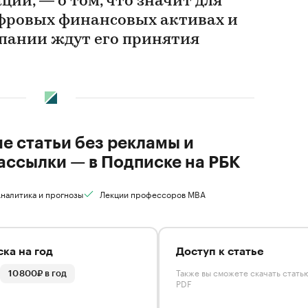
ии, — о том, что значит для
ифровых финансовых активах и
пании ждут его принятия
ие статьи без рекламы и
ассылки — в Подписке на РБК
налитика и прогнозы
Лекции профессоров MBA
ка на год
Доступ к статье
Также вы сможете скачать стать
10 800₽ в год
PDF