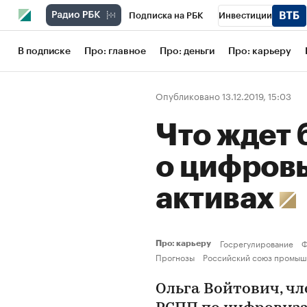
Подписка на РБК
Инвестиции
Школа управления РБК
РБК Образов
В подписке
Про: главное
Про: деньги
Про: карьеру
РБК Бизнес-среда
Дискуссионный кл
Опубликовано 13.12.2019, 15:03
Конференции СПб
Спецпроекты
Что ждет 
Рынок наличной валюты
о цифров
активах
Госрегулирование
Ф
Про: карьеру
Прогнозы
Российский союз промыш
Ольга Войтович, ч