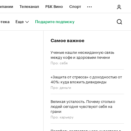
...
мпании
Телеканал
РБК Вино
Спорт
ные проекты
Город
Стиль
Крипто
отека
Еще
Подарите подписку
Спецпроекты СПб
Самое важное
ологии и медиа
Финансы
Ученые нашли неожиданную связь
между кофе и здоровьем печени
Про: себя
«Защита от стресса» с доходностью от
40%: куда вложить дивиденды
Про: деньги
Великая усталость. Почему столько
людей сегодня чувствуют себя на
грани
Про: карьеру
Портфель состоятельного инвестора в