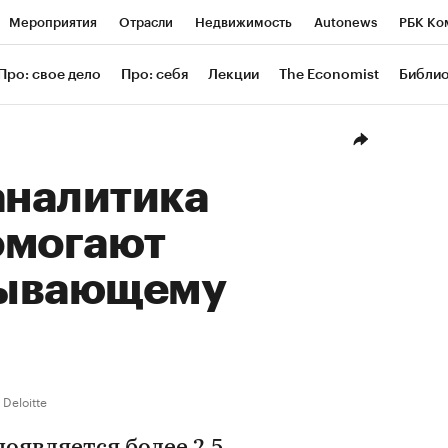
Мероприятия
Отрасли
Недвижимость
Autonews
РБК Ко
ание
РБК Курсы
РБК Life
Тренды
Визионеры
Националь
Про: свое дело
Про: себя
Лекции
The Economist
Библи
уб
Исследования
Кредитные рейтинги
Франшизы
Газета
Проверка контрагентов
Политика
Экономика
Бизнес
Техн
аналитика
омогают
бывающему
Deloitte