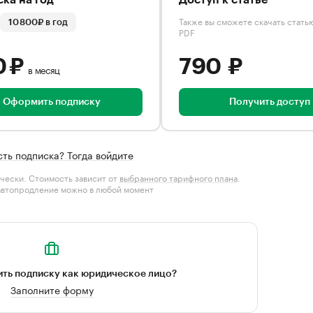
ка на год
Доступ к статье
Также вы сможете скачать стать
10 800₽ в год
PDF
0 ₽
790 ₽
в месяц
Оформить подписку
Получить доступ
сть подписка? Тогда войдите
чески. Стоимость зависит от
выбранного тарифного плана
.
автопродление можно в любой момент
ть подписку как юридическое лицо?
Заполните форму