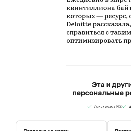
Ежедневно в мире п
квинтиллиона байт
которых — ресурс, 
Deloitte рассказал
справиться с таки
оптимизировать п
Эта и друг
персональные р
Эксклюзивы РБК
А