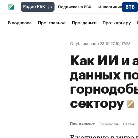
Подписка на РБК
Инвестиции
Школа управления РБК
РБК Образов
В подписке
Про: главное
Про: деньги
Про: карьеру
РБК Бизнес-среда
Дискуссионный кл
Опубликовано 23.10.2019, 17:23
Конференции СПб
Спецпроекты
Как ИИ и 
Рынок наличной валюты
данных п
горнодо
сектору
Технологии
Статьи
Про: карьеру