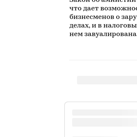
Закон об амнистии
что дает возможно
бизнесменов о зар
делах, и в налоговы
нем завуалирована