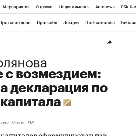
Мероприятия
Отрасли
Недвижимость
Autonews
РБК Ко
ание
РБК Курсы
РБК Life
Тренды
Визионеры
Националь
Про: свое дело
Про: себя
Лекции
The Economist
Библи
уб
Исследования
Кредитные рейтинги
Франшизы
Газета
Проверка контрагентов
Политика
Экономика
Бизнес
Техн
олянова
 с возмездием:
а декларация по
 капитала
раво
Статьи
РБК