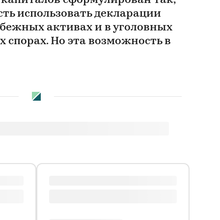
 капиталов сформулирован так,
сть использовать декларации
убежных активах и в уголовных
х спорах. Но эта возможность в