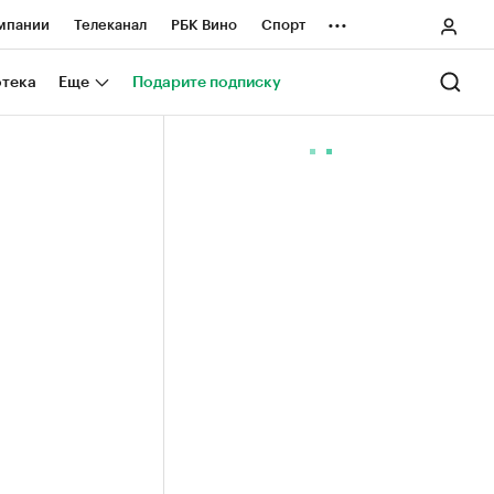
...
мпании
Телеканал
РБК Вино
Спорт
ные проекты
Город
Стиль
Крипто
отека
Еще
Подарите подписку
Спецпроекты СПб
ологии и медиа
Финансы