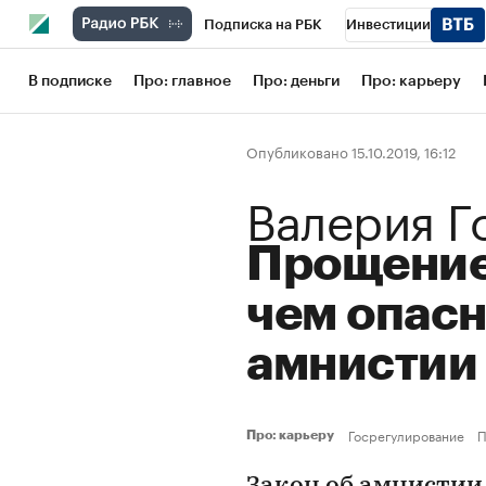
Подписка на РБК
Инвестиции
Школа управления РБК
РБК Образов
В подписке
Про: главное
Про: деньги
Про: карьеру
РБК Бизнес-среда
Дискуссионный кл
Опубликовано 15.10.2019, 16:12
Конференции СПб
Спецпроекты
Валерия Г
Рынок наличной валюты
Прощение
чем опасн
амнистии
Госрегулирование
П
Про: карьеру