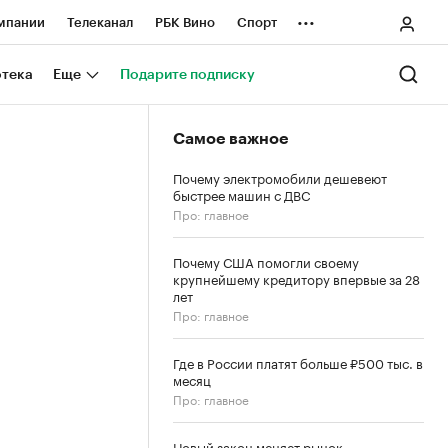
...
мпании
Телеканал
РБК Вино
Спорт
ные проекты
Город
Стиль
Крипто
отека
Еще
Подарите подписку
Спецпроекты СПб
Самое важное
ологии и медиа
Финансы
Почему электромобили дешевеют
быстрее машин с ДВС
Про: главное
Почему США помогли своему
крупнейшему кредитору впервые за 28
лет
Про: главное
Где в России платят больше ₽500 тыс. в
месяц
Про: главное
Новый закон меняет рынок