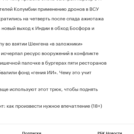
ртелей Колумбии применению дронов в ВСУ
кратились на четверть после спада ажиотажа
 новый выход к Индии в обход Босфора и
у во взятии Шенгена «в заложники»
в исчерпал ресурс вооружений в конфликте
ишечной палочке в бургерах пяти ресторанов
валили фонд «гения ИИ». Чему это учит
чаще используют этот трюк, чтобы поднять
т: как произвести нужное впечатление (18+)
Подписки
РБК Новости