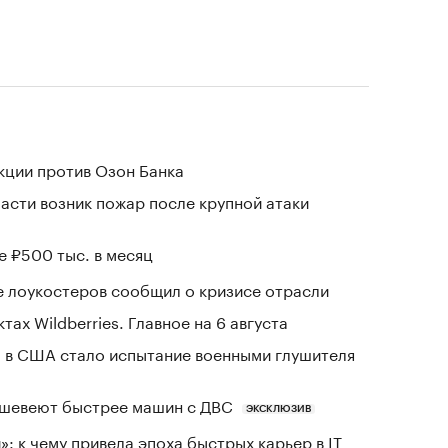
кции против Озон Банка
асти возник пожар после крупной атаки
е ₽500 тыс. в месяц
е лоукостеров сообщил о кризисе отрасли
тах Wildberries. Главное на 6 августа
 в США стало испытание военными глушителя
шевеют быстрее машин с ДВС
ЭКСКЛЮЗИВ
: к чему привела эпоха быстрых карьер в IT