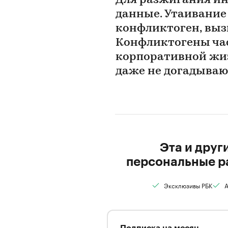
Для разжигания ин
данные. Утаивани
конфликтоген, выз
Конфликтогены час
корпоративной жиз
даже не догадываю
Эта и друг
персональные р
Эксклюзивы РБК
А