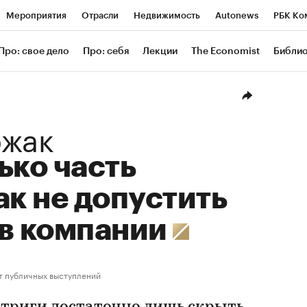
Мероприятия
Отрасли
Недвижимость
Autonews
РБК Ко
ание
РБК Курсы
РБК Life
Тренды
Визионеры
Националь
Про: свое дело
Про: себя
Лекции
The Economist
Библи
уб
Исследования
Кредитные рейтинги
Франшизы
Газета
Проверка контрагентов
Политика
Экономика
Бизнес
Техн
ржак
ько часть
ак не допустить
 в компании
т публичных выступлений