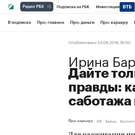
Подписка на РБК
Инвестиции
Школа управления РБК
РБК Образов
В подписке
Про: главное
Про: деньги
Про: карьеру
РБК Бизнес-среда
Дискуссионный кл
Опубликовано 23.08.2019, 16:00
Конференции СПб
Спецпроекты
Ирина Ба
Рынок наличной валюты
Дайте тол
правды: к
саботажа
HR
Кейсы
Институ
Про: карьеру