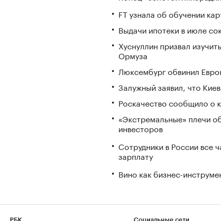
FT узнала об обучении ка
Выдачи ипотеки в июле со
Хуснуллин призвал изучить
Ормуза
Люксембург обвинил Европ
Залужный заявил, что Кие
Роскачество сообщило о к
«Экстремальные» плечи об
инвесторов
Сотрудники в России все 
зарплату
Вино как бизнес-инструмен
РБК
Социальные сети