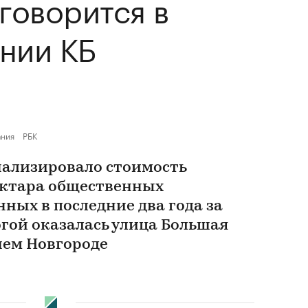
 говорится в
нии КБ
ания
РБК
нализировало стоимость
ектара общественных
нных в последние два года за
огой оказалась улица Большая
нем Новгороде