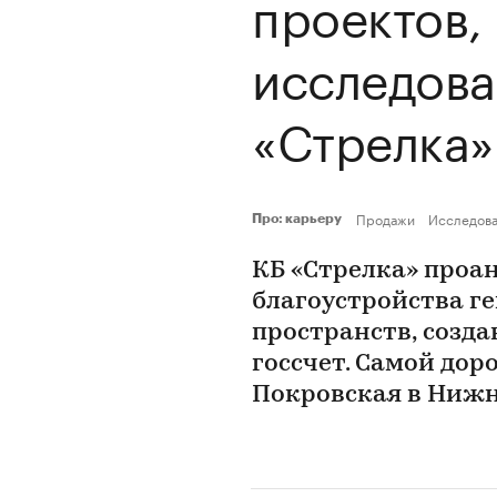
проектов,
исследова
«Стрелка»
Продажи
Исследов
Про: карьеру
КБ «Стрелка» проа
благоустройства г
пространств, созда
госсчет. Самой дор
Покровская в Ниж