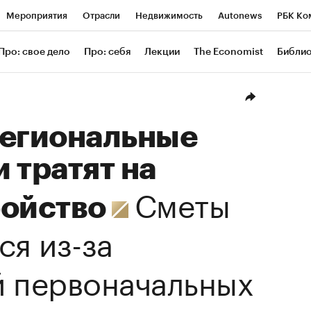
Мероприятия
Отрасли
Недвижимость
Autonews
РБК Ко
ание
РБК Курсы
РБК Life
Тренды
Визионеры
Националь
Про: свое дело
Про: себя
Лекции
The Economist
Библи
уб
Исследования
Кредитные рейтинги
Франшизы
Газета
Проверка контрагентов
Политика
Экономика
Бизнес
Техн
региональные
 тратят на
Сметы
ройство
ся из-за
 первоначальных