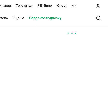
...
мпании
Телеканал
РБК Вино
Спорт
ные проекты
Город
Стиль
Крипто
отека
Еще
Подарите подписку
Спецпроекты СПб
ологии и медиа
Финансы