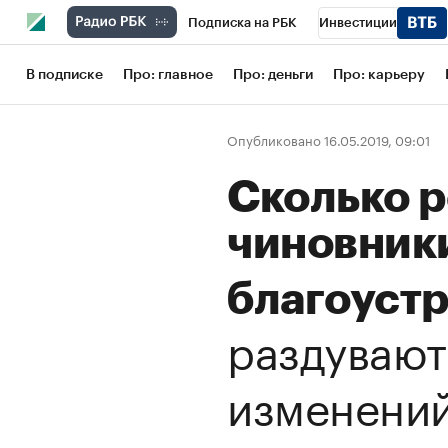
Подписка на РБК
Инвестиции
Школа управления РБК
РБК Образов
В подписке
Про: главное
Про: деньги
Про: карьеру
РБК Бизнес-среда
Дискуссионный кл
Опубликовано 16.05.2019, 09:01
Конференции СПб
Спецпроекты
Сколько 
Рынок наличной валюты
чиновники
благоуст
раздувают
изменений