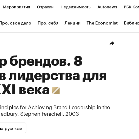
Мероприятия
Отрасли
Недвижимость
Autonews
РБК Ко
ание
РБК Курсы
РБК Life
Тренды
Визионеры
Националь
Про: свое дело
Про: себя
Лекции
The Economist
Библи
уб
Исследования
Кредитные рейтинги
Франшизы
Газета
в
Политика
Экономика
Бизнес
Технологии и медиа
Фи
 брендов. 8
 лидерства для
ХI века
nciples for Achieving Brand Leadership in the
Bedbury
,
Stephen Fenichell
,
2003
на русском