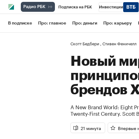
Подписка на РБК
Инвестиции
Школа управления РБК
РБК Образов
В подписке
Про: главное
Про: деньги
Про: карьеру
РБК Бизнес-среда
Дискуссионный кл
Скотт Бедбери
,
Стивен Феничелл
Спецпроекты
Проверка контрагенто
Новый мир
принципов
брендов Х
A New Brand World: Eight Pri
Twenty-First Century.
Scott 
21 минута
Впервые 