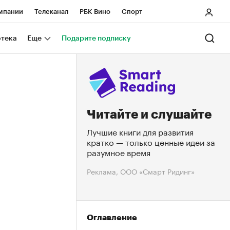
мпании
Телеканал
РБК Вино
Спорт
ные проекты
Город
Стиль
Крипто
отека
Еще
Подарите подписку
Спецпроекты СПб
Конференции СПб
нансы
Рынок наличной валюты
Читайте и слушайте
Лучшие книги для развития
кратко — только ценные идеи за
разумное время
Реклама, ООО «Смарт Ридинг»
Оглавление