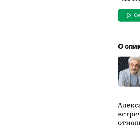
См
О спи
Алекс
встре
отнош