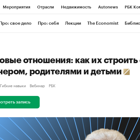
Мероприятия
Отрасли
Недвижимость
Autonews
РБК Ко
ание
РБК Курсы
РБК Life
Тренды
Визионеры
Националь
Про: свое дело
Про: себя
Лекции
The Economist
Библи
уб
Исследования
Кредитные рейтинги
Франшизы
Газета
Проверка контрагентов
Политика
Экономика
Бизнес
Техн
овые отношения: как их строить 
нером, родителями и детьми
Гибкие навыки
Вебинар
РБК
отреть запись