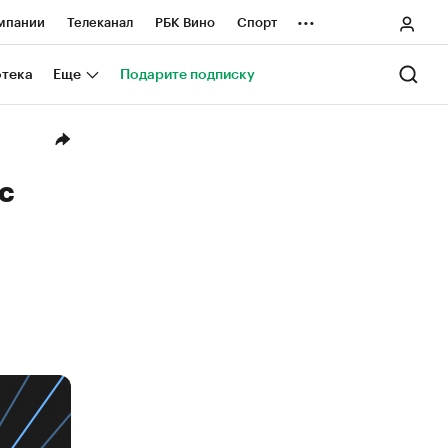
...
мпании
Телеканал
РБК Вино
Спорт
ные проекты
Город
Стиль
Крипто
отека
Еще
Подарите подписку
Спецпроекты СПб
ологии и медиа
Финансы
с