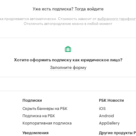
Уже есть подписка? Тогда войдите
а продлевается автоматически. Стоимость зависит от
выбранного тарифног
Отключить автопродление можно в любой момент
Хотите оформить подписку как юридическое лицо?
Заполните форму
Подписки
РБК Новости
Скрыть баннеры на РБК
iOS
Подписка на РБК
Android
Корпоративная подписка
AppGallery
Уведомления
Другие продукты 