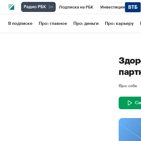
Подписка на РБК
Инвестиции
Школа управления РБК
РБК Образов
В подписке
Про: главное
Про: деньги
Про: карьеру
РБК Бизнес-среда
Дискуссионный кл
Конференции СПб
Спецпроекты
Здор
Рынок наличной валюты
парт
Про: себя
См