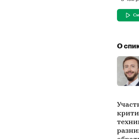
См
О спи
Участ
крити
техни
разни