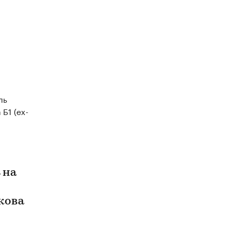
ль
 Б1 (ex-
 на
кова