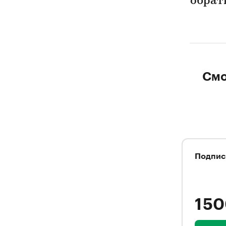
обрат
Смо
Подпис
1 5