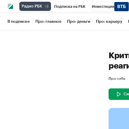
Подписка на РБК
Инвестиции
Школа управления РБК
РБК Образов
В подписке
Про: главное
Про: деньги
Про: карьеру
РБК Бизнес-среда
Дискуссионный кл
Конференции СПб
Спецпроекты
Крит
Рынок наличной валюты
реаг
Про: себя
См