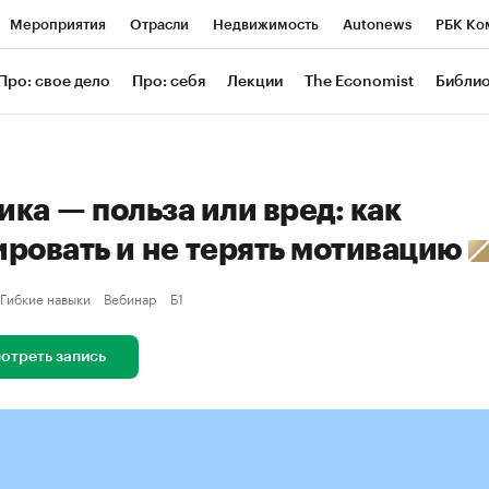
Мероприятия
Отрасли
Недвижимость
Autonews
РБК Ко
ание
РБК Курсы
РБК Life
Тренды
Визионеры
Националь
Про: свое дело
Про: себя
Лекции
The Economist
Библи
уб
Исследования
Кредитные рейтинги
Франшизы
Газета
Проверка контрагентов
Политика
Экономика
Бизнес
Техн
ика — польза или вред: как
ировать и не терять мотивацию
Гибкие навыки
Вебинар
Б1
отреть запись