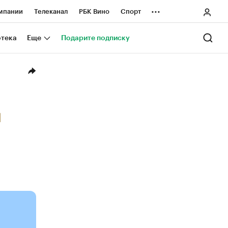
...
мпании
Телеканал
РБК Вино
Спорт
ные проекты
Город
Стиль
Крипто
отека
Еще
Подарите подписку
Спецпроекты СПб
ологии и медиа
Финансы