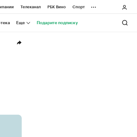
...
мпании
Телеканал
РБК Вино
Спорт
ные проекты
Город
Стиль
Крипто
отека
Еще
Подарите подписку
Спецпроекты СПб
ологии и медиа
Финансы