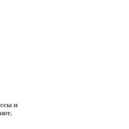
ссы и
ают,