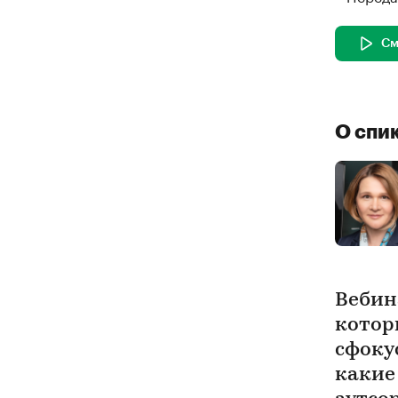
См
О спи
Вебин
котор
сфоку
какие