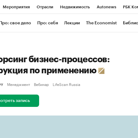
Мероприятия
Отрасли
Недвижимость
Autonews
РБК Ко
ание
РБК Курсы
РБК Life
Тренды
Визионеры
Националь
Про: свое дело
Про: себя
Лекции
The Economist
Библи
уб
Исследования
Кредитные рейтинги
Франшизы
Газета
Проверка контрагентов
Политика
Экономика
Бизнес
Техн
орсинг бизнес-процессов:
рукция по применению
Менеджмент
Вебинар
LifeScan Russia
еру
отреть запись