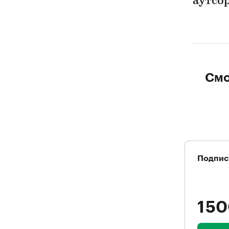
аутсо
Смо
Подпис
1 5