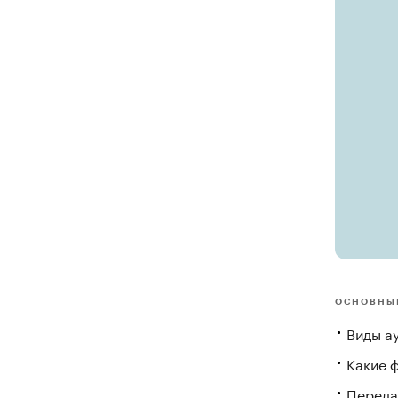
ОСНОВНЫ
Виды а
Какие ф
Переда