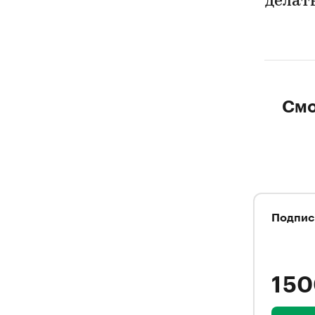
делат
Смо
Подпис
1 5