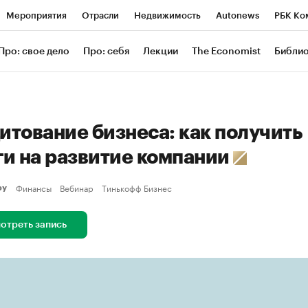
Мероприятия
Отрасли
Недвижимость
Autonews
РБК Ко
ание
РБК Курсы
РБК Life
Тренды
Визионеры
Националь
Про: свое дело
Про: себя
Лекции
The Economist
Библи
уб
Исследования
Кредитные рейтинги
Франшизы
Газета
Проверка контрагентов
Политика
Экономика
Бизнес
Техн
итование бизнеса: как получить
ги на развитие компании
Финансы
Вебинар
Тинькофф Бизнес
еру
отреть запись