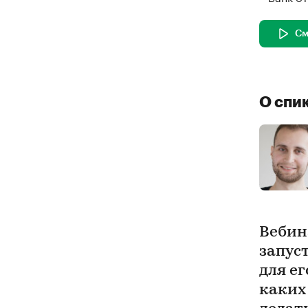
См
О спи
Вебин
запус
для ег
каких 