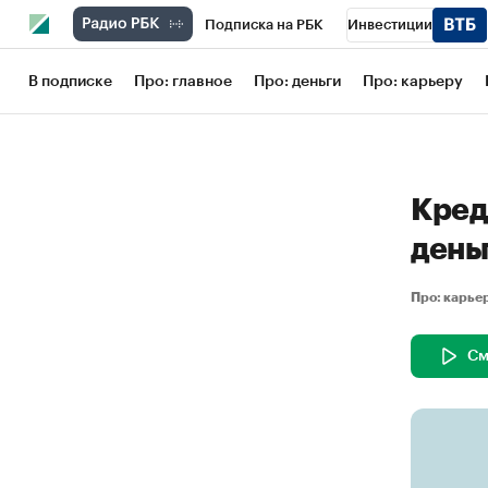
Подписка на РБК
Инвестиции
Школа управления РБК
РБК Образов
В подписке
Про: главное
Про: деньги
Про: карьеру
РБК Бизнес-среда
Дискуссионный кл
Конференции СПб
Спецпроекты
Кред
Рынок наличной валюты
день
Про: карь
См