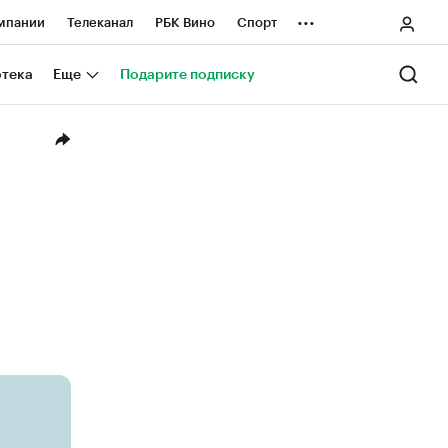
...
мпании
Телеканал
РБК Вино
Спорт
ные проекты
Город
Стиль
Крипто
отека
Еще
Подарите подписку
Спецпроекты СПб
ологии и медиа
Финансы