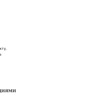
кту,
в
оциями