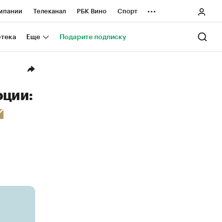
...
мпании
Телеканал
РБК Вино
Спорт
ные проекты
Город
Стиль
Крипто
отека
Еще
Подарите подписку
Спецпроекты СПб
ологии и медиа
Финансы
оции: