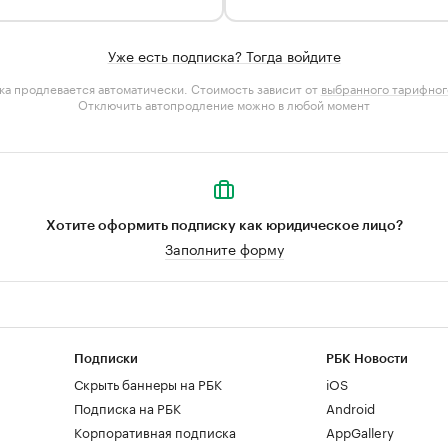
Уже есть подписка? Тогда войдите
а продлевается автоматически. Стоимость зависит от
выбранного тарифног
Отключить автопродление можно в любой момент
Хотите оформить подписку как юридическое лицо?
Заполните форму
Подписки
РБК Новости
Скрыть баннеры на РБК
iOS
Подписка на РБК
Android
Корпоративная подписка
AppGallery