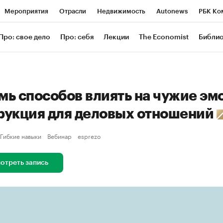
Мероприятия
Отрасли
Недвижимость
Autonews
РБК Ко
ание
РБК Курсы
РБК Life
Тренды
Визионеры
Националь
Про: свое дело
Про: себя
Лекции
The Economist
Библи
уб
Исследования
Кредитные рейтинги
Франшизы
Газета
Проверка контрагентов
Политика
Экономика
Бизнес
Техн
мь способов влиять на чужие эм
рукция для деловых отношений
Гибкие навыки
Вебинар
esprezo
отреть запись