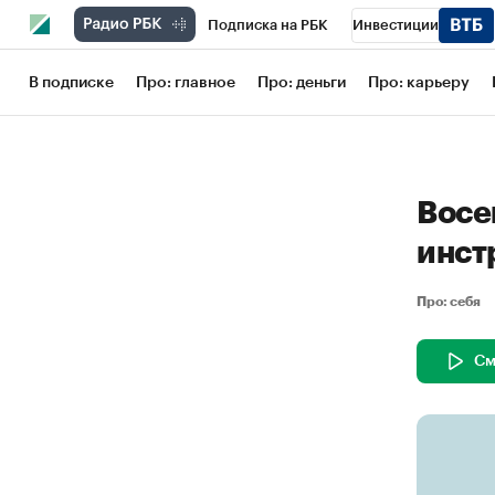
Подписка на РБК
Инвестиции
Школа управления РБК
РБК Образов
В подписке
Про: главное
Про: деньги
Про: карьеру
РБК Бизнес-среда
Дискуссионный кл
Конференции СПб
Спецпроекты
Восе
Рынок наличной валюты
инст
Про: себя
См