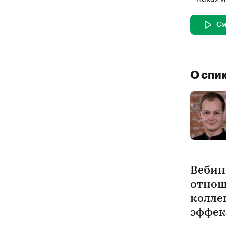
См
О спи
Вебин
отнош
колле
эффек